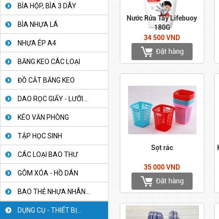
BÌA HỘP, BÌA 3 DÂY
Nước Rửa Tay Lifebuoy
BÌA NHỰA LÁ
180G
34 500 VND
NHỰA ÉP A4
BĂNG KEO CÁC LOẠI
ĐỒ CẮT BĂNG KEO
DAO RỌC GIẤY - LƯỠI...
KÉO VĂN PHÒNG
TẬP HỌC SINH
Sọt rác
CÁC LOẠI BAO THƯ
35 000 VND
GÔM XÓA - HỒ DÁN
BAO THẺ NHỰA NHÂN...
DỤNG CỤ - THIẾT BỊ...