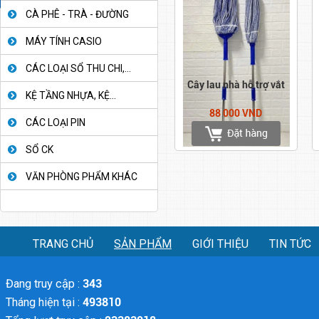
CÀ PHÊ - TRÀ - ĐƯỜNG
MÁY TÍNH CASIO
CÁC LOẠI SỔ THU CHI,...
Cây lau nhà hỗ trợ vắt
KỆ TẦNG NHỰA, KỆ...
88 000 VND
CÁC LOẠI PIN
SỔ CK
VĂN PHÒNG PHẨM KHÁC
TRANG CHỦ
SẢN PHẨM
GIỚI THIỆU
TIN TỨC
Đang truy cập :
343
Tháng hiện tại :
493810