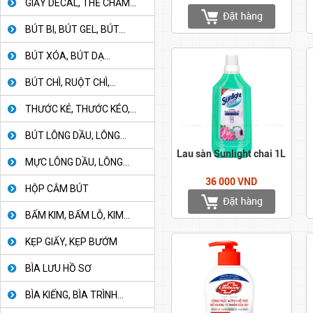
GIẤY DECAL, THẺ CHẤM...
BÚT BI, BÚT GEL, BÚT...
BÚT XÓA, BÚT DẠ...
BÚT CHÌ, RUỘT CHÌ,...
THƯỚC KẺ, THƯỚC KÉO,...
BÚT LÔNG DẦU, LÔNG...
Lau sàn Sunlight chai 1L
MỰC LÔNG DẦU, LÔNG...
36 000 VND
HỘP CẮM BÚT
BẤM KIM, BẤM LỖ, KIM...
KẸP GIẤY, KẸP BƯỚM
BÌA LƯU HỒ SƠ
BÌA KIẾNG, BÌA TRÌNH...