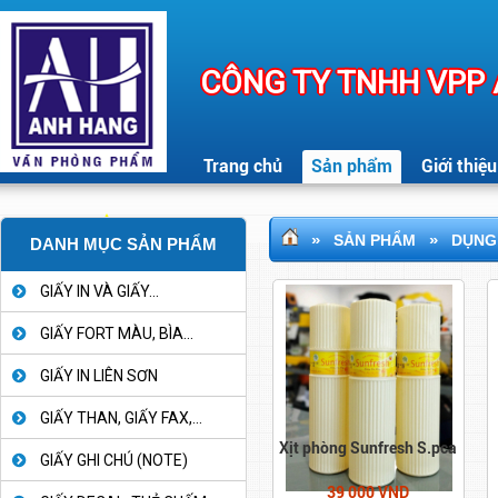
CÔNG TY TNHH VPP
Trang chủ
Sản phẩm
Giới thiệu
»
»
SẢN PHẨM
DỤNG 
DANH MỤC SẢN PHẨM
GIẤY IN VÀ GIẤY...
GIẤY FORT MÀU, BÌA...
GIẤY IN LIÊN SƠN
GIẤY THAN, GIẤY FAX,...
Xịt phòng Sunfresh S.pca
GIẤY GHI CHÚ (NOTE)
39 000 VND