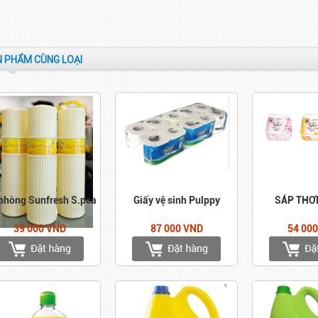
 PHẨM CÙNG LOẠI
 phòng Sunfresh S.pca
Giấy vệ sinh Pulppy
SÁP THƠ
39 000 VND
87 000 VND
54 00