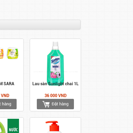
M SARA
Lau sàn Sunlight chai 1L
0 VND
36 000 VND