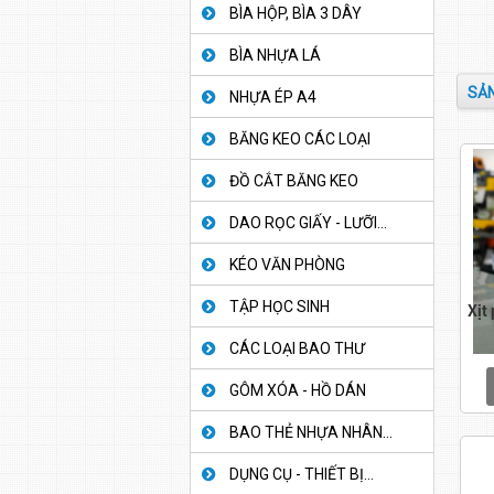
BÌA HỘP, BÌA 3 DÂY
BÌA NHỰA LÁ
SẢN
NHỰA ÉP A4
BĂNG KEO CÁC LOẠI
ĐỒ CẮT BĂNG KEO
DAO RỌC GIẤY - LƯỠI...
KÉO VĂN PHÒNG
TẬP HỌC SINH
Xịt
CÁC LOẠI BAO THƯ
GÔM XÓA - HỒ DÁN
BAO THẺ NHỰA NHÂN...
DỤNG CỤ - THIẾT BỊ...