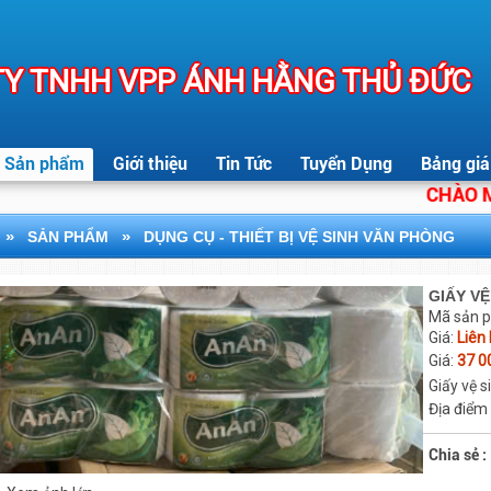
Y TNHH VPP ÁNH HẰNG THỦ ĐỨC
Sản phẩm
Giới thiệu
Tin Tức
Tuyển Dụng
Bảng giá
CHÀO MỪNG
»
»
SẢN PHẨM
DỤNG CỤ - THIẾT BỊ VỆ SINH VĂN PHÒNG
GIẤY VỆ
Mã sản 
Giá:
Liên
Giá:
37 0
Giấy vệ 
Địa điểm
Chia sẻ :