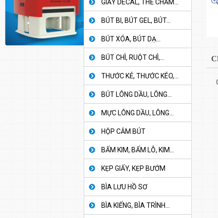
GIẤY DECAL, THẺ CHẤM...
BÚT BI, BÚT GEL, BÚT...
BÚT XÓA, BÚT DẠ...
BÚT CHÌ, RUỘT CHÌ,...
C
THƯỚC KẺ, THƯỚC KÉO,...
BÚT LÔNG DẦU, LÔNG...
MỰC LÔNG DẦU, LÔNG...
HỘP CẮM BÚT
BẤM KIM, BẤM LỖ, KIM...
KẸP GIẤY, KẸP BƯỚM
BÌA LƯU HỒ SƠ
BÌA KIẾNG, BÌA TRÌNH...