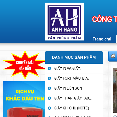
CÔNG T
Trang chủ
DANH MỤC SẢN PHẨM
GIẤY IN VÀ GIẤY...
GIẤY FORT MÀU, BÌA...
GIẤY IN LIÊN SƠN
GIẤY THAN, GIẤY FAX,...
GIẤY GHI CHÚ (NOTE)