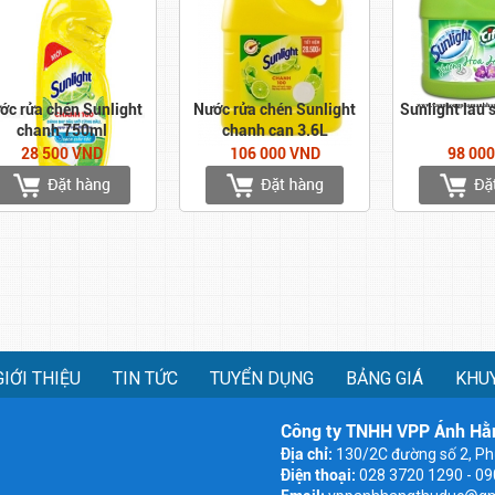
ớc rửa chén Sunlight
Nước rửa chén Sunlight
Sunlight lau 
chanh 750ml
chanh can 3.6L
28 500 VND
106 000 VND
98 00
GIỚI THIỆU
TIN TỨC
TUYỂN DỤNG
BẢNG GIÁ
KHU
Công ty TNHH VPP Ánh Hằ
Địa chỉ:
130/2C đường số 2, Ph
Điện thoại:
028 3720 1290 - 0