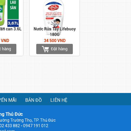
sàn can 3.6L
Nước Rửa Tay Lifebuoy
180G
0 VND
34 500 VND
YẾN MÃI
BẢN ĐỒ
LIÊN HỆ
ng Thủ Đức
ường Trường Thọ, TP. Thủ Đức
902 433 882
-
0947 191 012