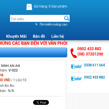
Giỏ hàng:
0
Sản phẩm
Tìm kiếm nâng cao
Khuyến Mãi
Bản đồ
Liên hệ
 CÁC BẠN ĐẾN VỚI VĂN PHÒNG PHẨM ÁNH HẰNG. CHÚN
0902 433 882
(08) 37201290
0338 611 664
 SINH AN AN
phẩm:
V-022
 hệ
0902 433 882
00 VND
/ 1 Lốc/10
sinh An An
 bán : N/A