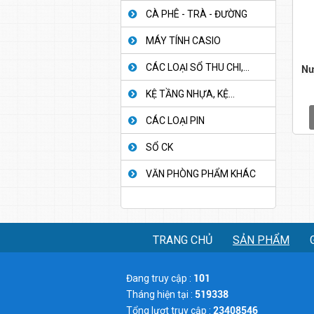
CÀ PHÊ - TRÀ - ĐƯỜNG
MÁY TÍNH CASIO
CÁC LOẠI SỔ THU CHI,...
Nư
KỆ TẦNG NHỰA, KỆ...
CÁC LOẠI PIN
SỔ CK
VĂN PHÒNG PHẨM KHÁC
TRANG CHỦ
SẢN PHẨM
Đang truy cập :
101
Tháng hiện tại :
519338
Tổng lượt truy cập :
23408546