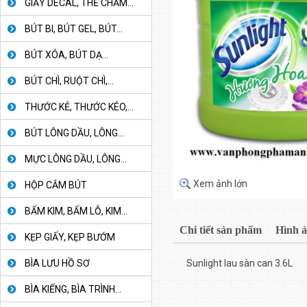
GIẤY DECAL, THẺ CHẤM...
BÚT BI, BÚT GEL, BÚT...
BÚT XÓA, BÚT DẠ...
BÚT CHÌ, RUỘT CHÌ,...
THƯỚC KẺ, THƯỚC KÉO,...
BÚT LÔNG DẦU, LÔNG...
MỰC LÔNG DẦU, LÔNG...
Xem ảnh lớn
HỘP CẮM BÚT
BẤM KIM, BẤM LỖ, KIM...
Chi tiết sản phẩm
Hình 
KẸP GIẤY, KẸP BƯỚM
BÌA LƯU HỒ SƠ
Sunlight lau sàn can 3.6L
BÌA KIẾNG, BÌA TRÌNH...