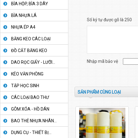
BÌA HỘP, BÌA 3 DÂY
BÌA NHỰA LÁ
Số ký tự được gõ là 250
NHỰA ÉP A4
BĂNG KEO CÁC LOẠI
ĐỒ CẮT BĂNG KEO
Nhập mã bảo vệ
DAO RỌC GIẤY - LƯỠI...
KÉO VĂN PHÒNG
TẬP HỌC SINH
SẢN PHẨM CÙNG LOẠI
CÁC LOẠI BAO THƯ
GÔM XÓA - HỒ DÁN
BAO THẺ NHỰA NHÂN...
DỤNG CỤ - THIẾT BỊ...