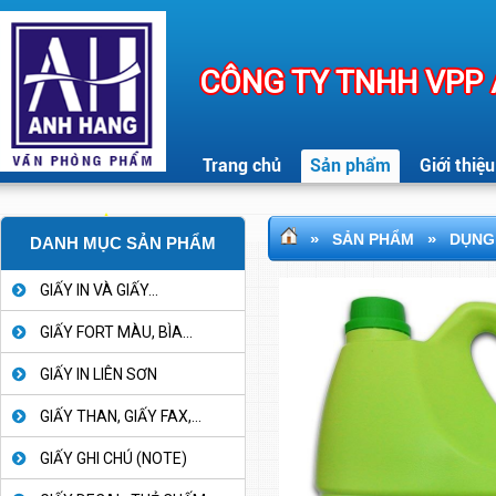
CÔNG TY TNHH VPP
Trang chủ
Sản phẩm
Giới thiệu
»
»
SẢN PHẨM
DỤNG 
DANH MỤC SẢN PHẨM
GIẤY IN VÀ GIẤY...
GIẤY FORT MÀU, BÌA...
GIẤY IN LIÊN SƠN
GIẤY THAN, GIẤY FAX,...
GIẤY GHI CHÚ (NOTE)