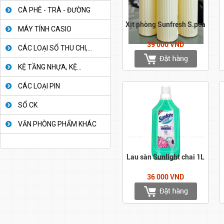
CÀ PHÊ - TRÀ - ĐƯỜNG
Xịt phòng Sunfresh S.pca
MÁY TÍNH CASIO
39 000 VND
CÁC LOẠI SỔ THU CHI,...
KỆ TẦNG NHỰA, KỆ...
CÁC LOẠI PIN
SỔ CK
VĂN PHÒNG PHẨM KHÁC
Lau sàn Sunlight chai 1L
36 000 VND