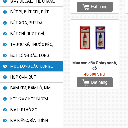
GIẤY DECAL, THẺ CHẤM...
BÚT BI, BÚT GEL, BÚT...
BÚT XÓA, BÚT DẠ...
BÚT CHÌ, RUỘT CHÌ,...
THƯỚC KẺ, THƯỚC KÉO,...
BÚT LÔNG DẦU, LÔNG...
Mực con dấu Shiny xanh,
MỰC LÔNG DẦU, LÔNG...
đỏ
46 500 VND
HỘP CẮM BÚT
BẤM KIM, BẤM LỖ, KIM...
KẸP GIẤY, KẸP BƯỚM
BÌA LƯU HỒ SƠ
BÌA KIẾNG, BÌA TRÌNH...