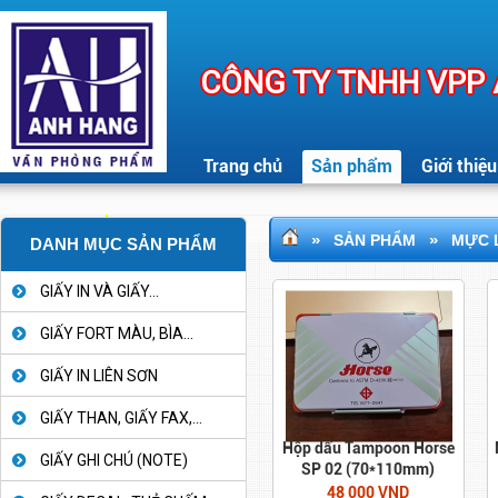
CÔNG TY TNHH VPP
Trang chủ
Sản phẩm
Giới thiệu
»
»
SẢN PHẨM
MỰC 
DANH MỤC SẢN PHẨM
GIẤY IN VÀ GIẤY...
GIẤY FORT MÀU, BÌA...
GIẤY IN LIÊN SƠN
GIẤY THAN, GIẤY FAX,...
Hộp dấu Tampoon Horse
GIẤY GHI CHÚ (NOTE)
SP 02 (70*110mm)
48 000 VND