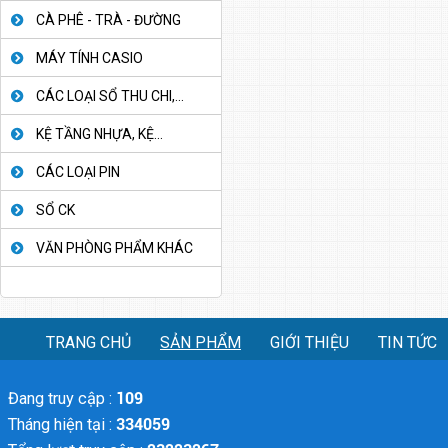
CÀ PHÊ - TRÀ - ĐƯỜNG
MÁY TÍNH CASIO
CÁC LOẠI SỔ THU CHI,...
KỆ TẦNG NHỰA, KỆ...
CÁC LOẠI PIN
SỔ CK
VĂN PHÒNG PHẨM KHÁC
TRANG CHỦ
SẢN PHẨM
GIỚI THIỆU
TIN TỨC
Đang truy cập :
109
Tháng hiện tại :
334059