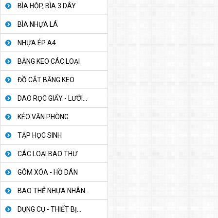
BÌA HỘP, BÌA 3 DÂY
BÌA NHỰA LÁ
NHỰA ÉP A4
BĂNG KEO CÁC LOẠI
ĐỒ CẮT BĂNG KEO
DAO RỌC GIẤY - LƯỠI...
KÉO VĂN PHÒNG
TẬP HỌC SINH
CÁC LOẠI BAO THƯ
GÔM XÓA - HỒ DÁN
BAO THẺ NHỰA NHÂN...
DỤNG CỤ - THIẾT BỊ...