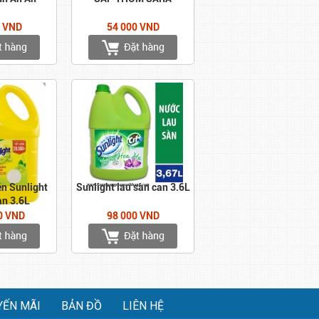
0 VND
54 000 VND
én Sunlight
Sunlight lau sàn can 3.6L
an 3.6L
0 VND
98 000 VND
YẾN MÃI
BẢN ĐỒ
LIÊN HỆ