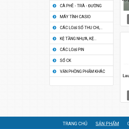
CÀ PHÊ - TRÀ - ĐƯỜNG
MÁY TÍNH CASIO
CÁC LOẠI SỔ THU CHI,...
KỆ TẦNG NHỰA, KỆ...
CÁC LOẠI PIN
SỔ CK
VĂN PHÒNG PHẨM KHÁC
Lau
TRANG CHỦ
SẢN PHẨM