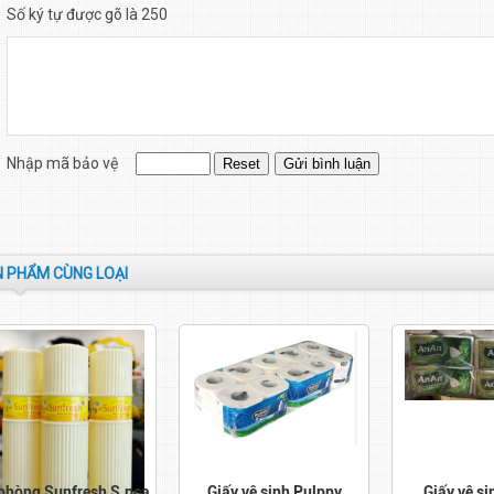
Số ký tự được gõ là 250
Nhập mã bảo vệ
 PHẨM CÙNG LOẠI
 phòng Sunfresh S.pca
Giấy vệ sinh Pulppy
Giấy vệ si