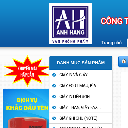
CÔNG T
Trang chủ
DANH MỤC SẢN PHẨM
GIẤY IN VÀ GIẤY...
GIẤY FORT MÀU, BÌA...
GIẤY IN LIÊN SƠN
GIẤY THAN, GIẤY FAX,...
GIẤY GHI CHÚ (NOTE)