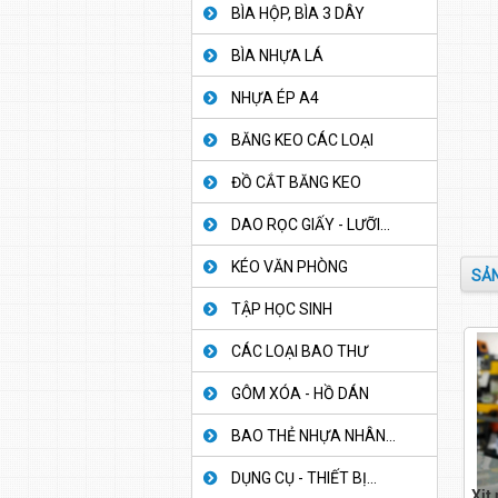
BÌA HỘP, BÌA 3 DÂY
BÌA NHỰA LÁ
NHỰA ÉP A4
BĂNG KEO CÁC LOẠI
ĐỒ CẮT BĂNG KEO
DAO RỌC GIẤY - LƯỠI...
KÉO VĂN PHÒNG
SẢN
TẬP HỌC SINH
CÁC LOẠI BAO THƯ
GÔM XÓA - HỒ DÁN
BAO THẺ NHỰA NHÂN...
DỤNG CỤ - THIẾT BỊ...
Xịt