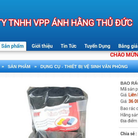
Y TNHH VPP ÁNH HẰNG THỦ ĐỨC
Sản phẩm
Giới thiệu
Tin Tức
Tuyển Dụng
Bảng giá
CHÀO MỪNG CÁ
»
»
SẢN PHẨM
DỤNG CỤ - THIẾT BỊ VỆ SINH VĂN PHÒNG
BAO RÁ
Mã sản 
Giá:
Liên
Giá:
36 0
Bao rác 
Hãng sản
Địa điểm
Chia sẻ :