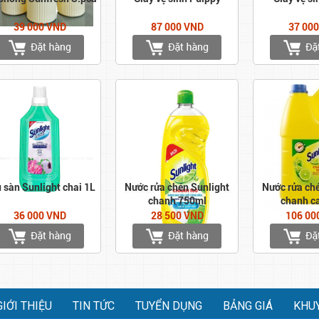
39 000 VND
87 000 VND
37 00
 sàn Sunlight chai 1L
Nước rửa chén Sunlight
Nước rửa ch
chanh 750ml
chanh c
36 000 VND
28 500 VND
106 00
GIỚI THIỆU
TIN TỨC
TUYỂN DỤNG
BẢNG GIÁ
KHU