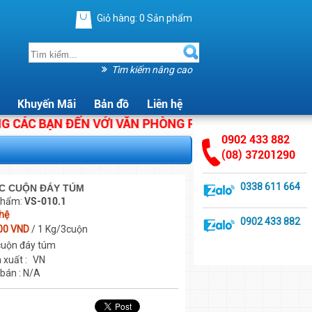
Giỏ hàng:
0
Sản phẩm
Tìm kiếm nâng cao
Khuyến Mãi
Bản đồ
Liên hệ
C BẠN ĐẾN VỚI VĂN PHÒNG PHẨM ÁNH HẰNG. CHÚNG T
0902 433 882
(08) 37201290
0338 611 664
C CUỘN ĐÁY TÚM
phẩm:
VS-010.1
 hệ
0902 433 882
00 VND
/ 1 Kg/3cuộn
cuộn đáy túm
 xuất :
VN
 bán : N/A