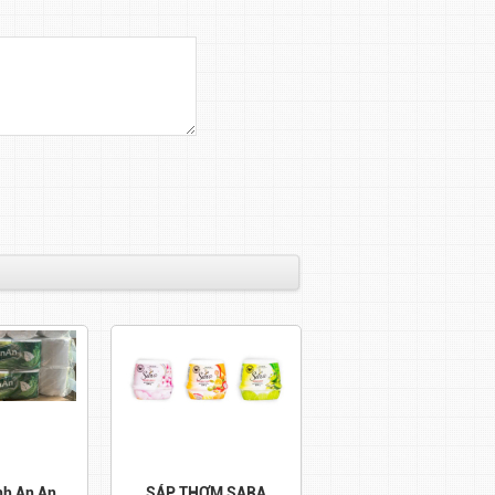
nh An An
SÁP THƠM SARA