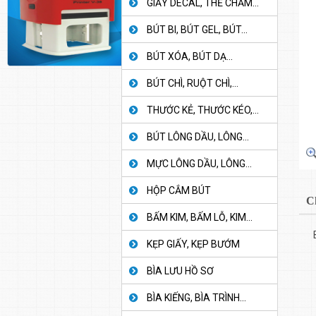
GIẤY DECAL, THẺ CHẤM...
BÚT BI, BÚT GEL, BÚT...
BÚT XÓA, BÚT DẠ...
BÚT CHÌ, RUỘT CHÌ,...
THƯỚC KẺ, THƯỚC KÉO,...
BÚT LÔNG DẦU, LÔNG...
MỰC LÔNG DẦU, LÔNG...
HỘP CẮM BÚT
C
BẤM KIM, BẤM LỖ, KIM...
KẸP GIẤY, KẸP BƯỚM
BÌA LƯU HỒ SƠ
BÌA KIẾNG, BÌA TRÌNH...