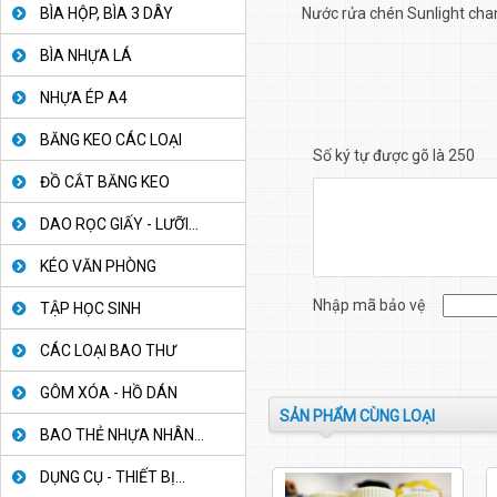
BÌA HỘP, BÌA 3 DÂY
Nước rửa chén Sunlight cha
BÌA NHỰA LÁ
NHỰA ÉP A4
BĂNG KEO CÁC LOẠI
Số ký tự được gõ là 250
ĐỒ CẮT BĂNG KEO
DAO RỌC GIẤY - LƯỠI...
KÉO VĂN PHÒNG
Nhập mã bảo vệ
TẬP HỌC SINH
CÁC LOẠI BAO THƯ
GÔM XÓA - HỒ DÁN
SẢN PHẨM CÙNG LOẠI
BAO THẺ NHỰA NHÂN...
DỤNG CỤ - THIẾT BỊ...