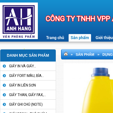
CÔNG TY TNHH VPP
Trang chủ
Sản phẩm
Giới thiệu
»
»
SẢN PHẨM
DỤNG 
DANH MỤC SẢN PHẨM
GIẤY IN VÀ GIẤY...
GIẤY FORT MÀU, BÌA...
GIẤY IN LIÊN SƠN
GIẤY THAN, GIẤY FAX,...
GIẤY GHI CHÚ (NOTE)