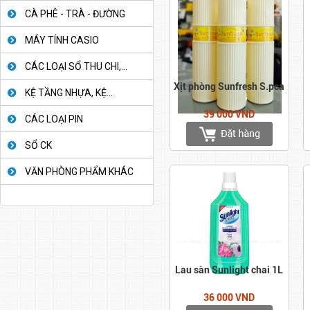
CÀ PHÊ - TRÀ - ĐƯỜNG
MÁY TÍNH CASIO
CÁC LOẠI SỔ THU CHI,...
Xịt phòng Sunfresh S.pca
KỆ TẦNG NHỰA, KỆ...
39 000 VND
CÁC LOẠI PIN
SỔ CK
VĂN PHÒNG PHẨM KHÁC
Lau sàn Sunlight chai 1L
36 000 VND