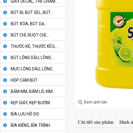
GIẤY DECAL, THẺ CHẤM...
BÚT BI, BÚT GEL, BÚT...
BÚT XÓA, BÚT DẠ...
BÚT CHÌ, RUỘT CHÌ,...
THƯỚC KẺ, THƯỚC KÉO,...
BÚT LÔNG DẦU, LÔNG...
MỰC LÔNG DẦU, LÔNG...
HỘP CẮM BÚT
BẤM KIM, BẤM LỖ, KIM...
Xem ảnh lớn
KẸP GIẤY, KẸP BƯỚM
BÌA LƯU HỒ SƠ
Chi tiết sản phẩm
Hình 
BÌA KIẾNG, BÌA TRÌNH...