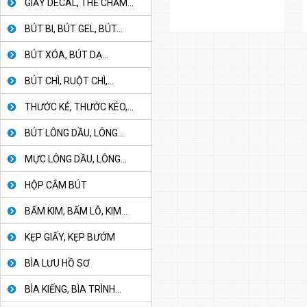
GIẤY DECAL, THẺ CHẤM...
BÚT BI, BÚT GEL, BÚT...
BÚT XÓA, BÚT DẠ...
BÚT CHÌ, RUỘT CHÌ,...
THƯỚC KẺ, THƯỚC KÉO,...
BÚT LÔNG DẦU, LÔNG...
MỰC LÔNG DẦU, LÔNG...
HỘP CẮM BÚT
BẤM KIM, BẤM LỖ, KIM...
KẸP GIẤY, KẸP BƯỚM
BÌA LƯU HỒ SƠ
BÌA KIẾNG, BÌA TRÌNH...