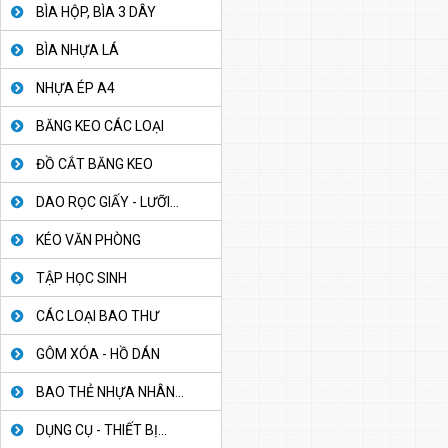
BÌA HỘP, BÌA 3 DÂY
BÌA NHỰA LÁ
NHỰA ÉP A4
BĂNG KEO CÁC LOẠI
ĐỒ CẮT BĂNG KEO
DAO RỌC GIẤY - LƯỠI...
KÉO VĂN PHÒNG
TẬP HỌC SINH
CÁC LOẠI BAO THƯ
GÔM XÓA - HỒ DÁN
BAO THẺ NHỰA NHÂN...
DỤNG CỤ - THIẾT BỊ...