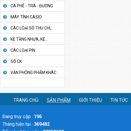
CÀ PHÊ - TRÀ - ĐƯỜNG
MÁY TÍNH CASIO
CÁC LOẠI SỔ THU CHI,...
KỆ TẦNG NHỰA, KỆ...
CÁC LOẠI PIN
SỔ CK
VĂN PHÒNG PHẨM KHÁC
TRANG CHỦ
SẢN PHẨM
GIỚI THIỆU
TIN TỨC
Đang truy cập :
196
Tháng hiện tại :
369482