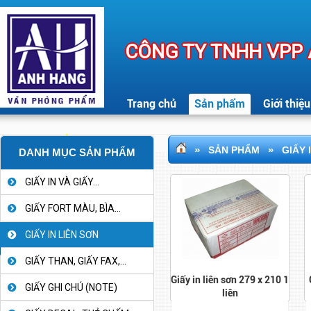
CÔNG TY TNHH VPP
Trang chủ
Sản phẩm
Giới thiệu
»
»
SẢN PHẨM
GIẤY 
DANH MỤC SẢN PHẨM
GIẤY IN VÀ GIẤY...
GIẤY FORT MÀU, BÌA...
GIẤY IN LIÊN SƠN
GIẤY THAN, GIẤY FAX,...
Giấy in liên sơn 279 x 210 1
GIẤY GHI CHÚ (NOTE)
liên