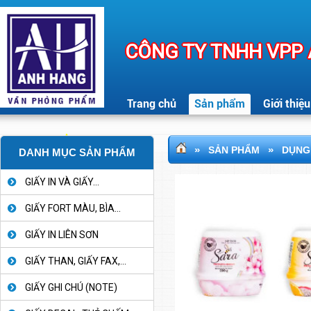
CÔNG TY TNHH VPP
Trang chủ
Sản phẩm
Giới thiệu
»
»
SẢN PHẨM
DỤNG 
DANH MỤC SẢN PHẨM
GIẤY IN VÀ GIẤY...
GIẤY FORT MÀU, BÌA...
GIẤY IN LIÊN SƠN
GIẤY THAN, GIẤY FAX,...
GIẤY GHI CHÚ (NOTE)