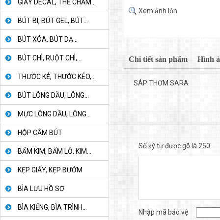
GIẤY DECAL, THẺ CHẤM...
Xem ảnh lớn
BÚT BI, BÚT GEL, BÚT...
BÚT XÓA, BÚT DẠ...
BÚT CHÌ, RUỘT CHÌ,...
Chi tiết sản phẩm
Hình 
THƯỚC KẺ, THƯỚC KÉO,...
SÁP THƠM SARA
BÚT LÔNG DẦU, LÔNG...
MỰC LÔNG DẦU, LÔNG...
HỘP CẮM BÚT
Số ký tự được gõ là 250
BẤM KIM, BẤM LỖ, KIM...
KẸP GIẤY, KẸP BƯỚM
BÌA LƯU HỒ SƠ
BÌA KIẾNG, BÌA TRÌNH...
Nhập mã bảo vệ