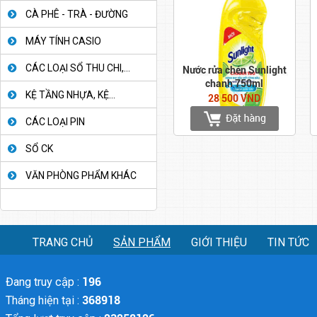
CÀ PHÊ - TRÀ - ĐƯỜNG
MÁY TÍNH CASIO
CÁC LOẠI SỔ THU CHI,...
Nước rửa chén Sunlight
chanh 750ml
KỆ TẦNG NHỰA, KỆ...
28 500 VND
CÁC LOẠI PIN
SỔ CK
VĂN PHÒNG PHẨM KHÁC
TRANG CHỦ
SẢN PHẨM
GIỚI THIỆU
TIN TỨC
Đang truy cập :
196
Tháng hiện tại :
368918