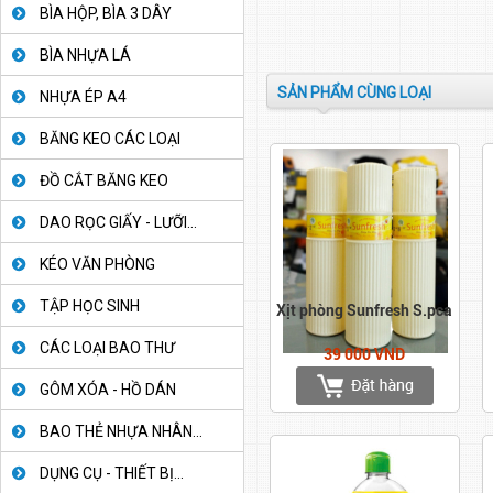
BÌA HỘP, BÌA 3 DÂY
BÌA NHỰA LÁ
SẢN PHẨM CÙNG LOẠI
NHỰA ÉP A4
BĂNG KEO CÁC LOẠI
ĐỒ CẮT BĂNG KEO
DAO RỌC GIẤY - LƯỠI...
KÉO VĂN PHÒNG
TẬP HỌC SINH
Xịt phòng Sunfresh S.pca
CÁC LOẠI BAO THƯ
39 000 VND
GÔM XÓA - HỒ DÁN
BAO THẺ NHỰA NHÂN...
DỤNG CỤ - THIẾT BỊ...