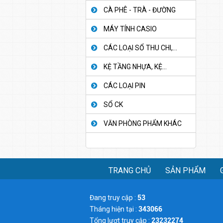
CÀ PHÊ - TRÀ - ĐƯỜNG
MÁY TÍNH CASIO
CÁC LOẠI SỔ THU CHI,...
KỆ TẦNG NHỰA, KỆ...
CÁC LOẠI PIN
SỔ CK
VĂN PHÒNG PHẨM KHÁC
TRANG CHỦ
SẢN PHẨM
Đang truy cập :
53
Tháng hiện tại :
343066
Tổng lượt truy cập :
23232274