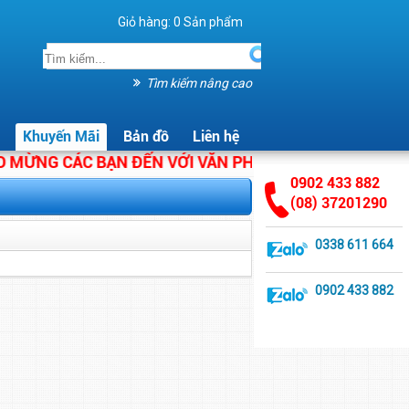
Giỏ hàng:
0
Sản phẩm
Tìm kiếm nâng cao
Khuyến Mãi
Bản đồ
Liên hệ
ỪNG CÁC BẠN ĐẾN VỚI VĂN PHÒNG PHẨM ÁNH HẰNG. C
0902 433 882
(08) 37201290
0338 611 664
0902 433 882