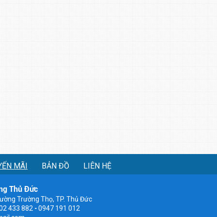
YẾN MÃI
BẢN ĐỒ
LIÊN HỆ
ng Thủ Đức
ường Trường Thọ, TP. Thủ Đức
902 433 882
-
0947 191 012