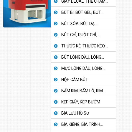
GIẤY DECAL, THẺ CHẤM...
BÚT BI, BÚT GEL, BÚT...
BÚT XÓA, BÚT DẠ...
BÚT CHÌ, RUỘT CHÌ,...
THƯỚC KẺ, THƯỚC KÉO,...
BÚT LÔNG DẦU, LÔNG...
MỰC LÔNG DẦU, LÔNG...
HỘP CẮM BÚT
BẤM KIM, BẤM LỖ, KIM...
KẸP GIẤY, KẸP BƯỚM
BÌA LƯU HỒ SƠ
BÌA KIẾNG, BÌA TRÌNH...