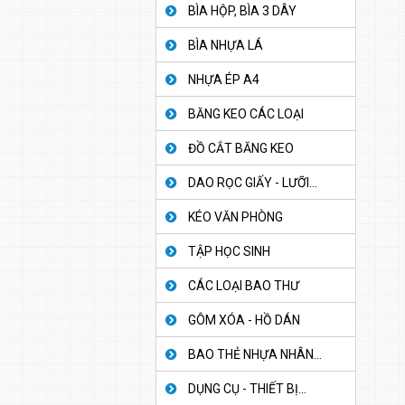
BÌA HỘP, BÌA 3 DÂY
BÌA NHỰA LÁ
NHỰA ÉP A4
BĂNG KEO CÁC LOẠI
ĐỒ CẮT BĂNG KEO
DAO RỌC GIẤY - LƯỠI...
KÉO VĂN PHÒNG
TẬP HỌC SINH
CÁC LOẠI BAO THƯ
GÔM XÓA - HỒ DÁN
BAO THẺ NHỰA NHÂN...
DỤNG CỤ - THIẾT BỊ...