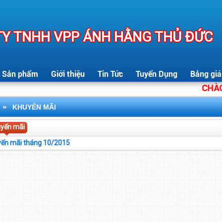
Y TNHH VPP ÁNH HẰNG THỦ ĐỨC
Sản phẩm
Giới thiệu
Tin Tức
Tuyển Dụng
Bảng giá
CHÀO M
»
KHUYẾN MÃI
yến mãi
ến mãi tháng 10/2015