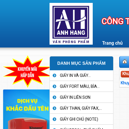
CÔNG T
Trang chủ
DANH MỤC SẢN PHẨM
Khu
GIẤY IN VÀ GIẤY...
Khuy
GIẤY FORT MÀU, BÌA...
GIẤY IN LIÊN SƠN
GIẤY THAN, GIẤY FAX,...
GIẤY GHI CHÚ (NOTE)