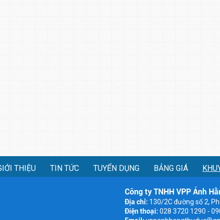
GIỚI THIỆU
TIN TỨC
TUYỂN DỤNG
BẢNG GIÁ
KHU
Công ty TNHH VPP Ánh Hằ
Địa chỉ:
130/2C đường số 2, Ph
Điện thoại:
028 3720 1290 - 0