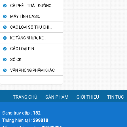
CÀ PHÊ - TRÀ - ĐƯỜNG
MÁY TÍNH CASIO
CÁC LOẠI SỔ THU CHI,...
KỆ TẦNG NHỰA, KỆ...
CÁC LOẠI PIN
SỔ CK
VĂN PHÒNG PHẨM KHÁC
TRANG CHỦ
SẢN PHẨM
GIỚI THIỆU
TIN TỨC
Đang truy cập :
182
Tháng hiện tại :
299818