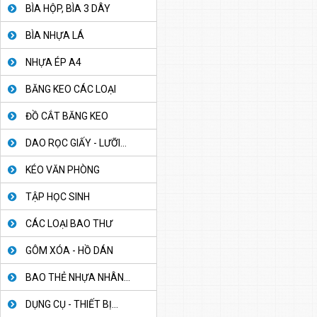
BÌA HỘP, BÌA 3 DÂY
BÌA NHỰA LÁ
NHỰA ÉP A4
BĂNG KEO CÁC LOẠI
ĐỒ CẮT BĂNG KEO
DAO RỌC GIẤY - LƯỠI...
KÉO VĂN PHÒNG
TẬP HỌC SINH
CÁC LOẠI BAO THƯ
GÔM XÓA - HỒ DÁN
BAO THẺ NHỰA NHÂN...
DỤNG CỤ - THIẾT BỊ...