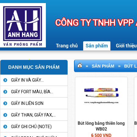
CÔNG TY TNHH VPP
Trang chủ
Sản phẩm
Giới thiệu
»
»
SẢN PHẨM
BÚT 
DANH MỤC SẢN PHẨM
GIẤY IN VÀ GIẤY...
GIẤY FORT MÀU, BÌA...
GIẤY IN LIÊN SƠN
GIẤY THAN, GIẤY FAX,...
Bút lông bảng thiên long
B
GIẤY GHI CHÚ (NOTE)
WB02
6 500 VND