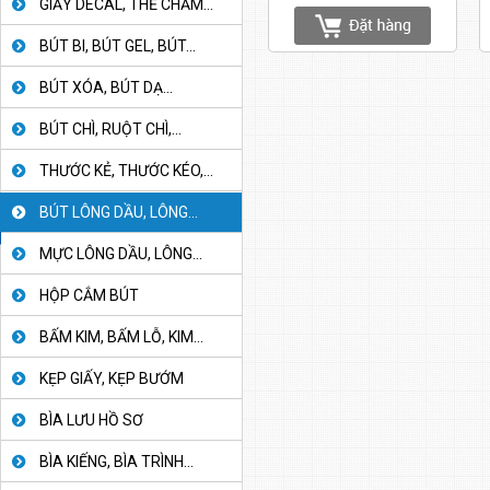
GIẤY DECAL, THẺ CHẤM...
BÚT BI, BÚT GEL, BÚT...
BÚT XÓA, BÚT DẠ...
BÚT CHÌ, RUỘT CHÌ,...
THƯỚC KẺ, THƯỚC KÉO,...
BÚT LÔNG DẦU, LÔNG...
MỰC LÔNG DẦU, LÔNG...
HỘP CẮM BÚT
BẤM KIM, BẤM LỖ, KIM...
KẸP GIẤY, KẸP BƯỚM
BÌA LƯU HỒ SƠ
BÌA KIẾNG, BÌA TRÌNH...