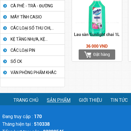
CÀ PHÊ - TRÀ - ĐƯỜNG
MÁY TÍNH CASIO
CÁC LOẠI SỔ THU CHI,...
Lau sàn Sunlight chai 1L
KỆ TẦNG NHỰA, KỆ...
36 000 VND
CÁC LOẠI PIN
SỔ CK
VĂN PHÒNG PHẨM KHÁC
TRANG CHỦ
SẢN PHẨM
GIỚI THIỆU
TIN TỨC
Đang truy cập :
170
Tháng hiện tại :
510338