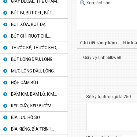
GIẤY DECAL, THẺ CHẤM...
Xem ảnh lớn
BÚT BI, BÚT GEL, BÚT...
BÚT XÓA, BÚT DẠ...
BÚT CHÌ, RUỘT CHÌ,...
Chi tiết sản phẩm
Hình 
THƯỚC KẺ, THƯỚC KÉO,...
Giấy vệ sinh Silkwell
BÚT LÔNG DẦU, LÔNG...
MỰC LÔNG DẦU, LÔNG...
HỘP CẮM BÚT
BẤM KIM, BẤM LỖ, KIM...
Số ký tự được gõ là 250
KẸP GIẤY, KẸP BƯỚM
BÌA LƯU HỒ SƠ
BÌA KIẾNG, BÌA TRÌNH...