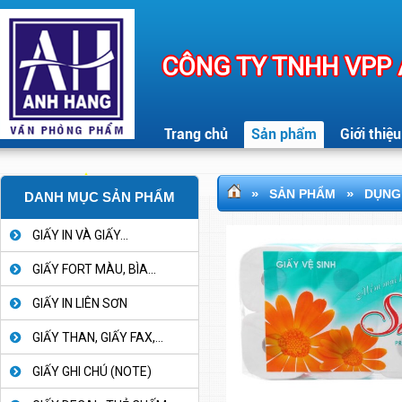
CÔNG TY TNHH VPP
Trang chủ
Sản phẩm
Giới thiệu
»
»
SẢN PHẨM
DỤNG 
DANH MỤC SẢN PHẨM
GIẤY IN VÀ GIẤY...
GIẤY FORT MÀU, BÌA...
GIẤY IN LIÊN SƠN
GIẤY THAN, GIẤY FAX,...
GIẤY GHI CHÚ (NOTE)