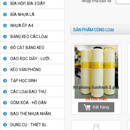
Nhập mã bảo vệ
BÌA HỘP, BÌA 3 DÂY
BÌA NHỰA LÁ
NHỰA ÉP A4
SẢN PHẨM CÙNG LOẠI
BĂNG KEO CÁC LOẠI
ĐỒ CẮT BĂNG KEO
DAO RỌC GIẤY - LƯỠI...
KÉO VĂN PHÒNG
TẬP HỌC SINH
Xịt phòng Sunfresh S.pca
CÁC LOẠI BAO THƯ
39 000 VND
GÔM XÓA - HỒ DÁN
BAO THẺ NHỰA NHÂN...
DỤNG CỤ - THIẾT BỊ...