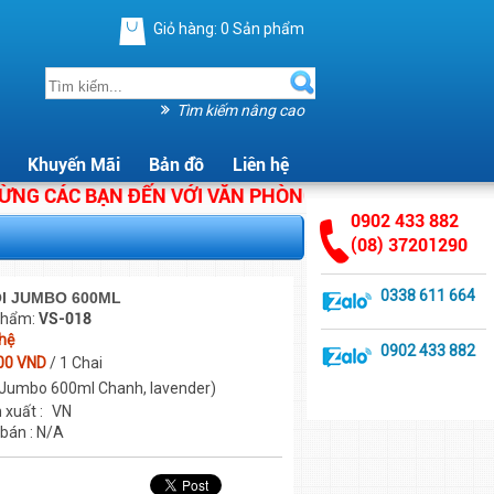
Giỏ hàng:
0
Sản phẩm
Tìm kiếm nâng cao
Khuyến Mãi
Bản đồ
Liên hệ
CÁC BẠN ĐẾN VỚI VĂN PHÒNG PHẨM ÁNH HẰNG. CHÚNG
0902 433 882
(08) 37201290
0338 611 664
ỖI JUMBO 600ML
phẩm:
VS-018
 hệ
0902 433 882
00 VND
/ 1 Chai
 Jumbo 600ml Chanh, lavender)
 xuất :
VN
 bán : N/A