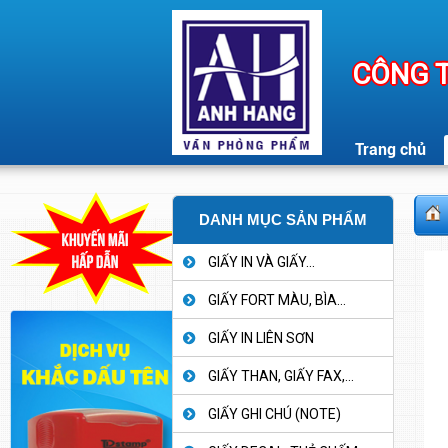
CÔNG T
Trang chủ
DANH MỤC SẢN PHẨM
GIẤY IN VÀ GIẤY...
GIẤY FORT MÀU, BÌA...
GIẤY IN LIÊN SƠN
GIẤY THAN, GIẤY FAX,...
GIẤY GHI CHÚ (NOTE)