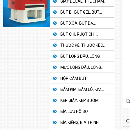
GIẤY DECAL, THẺ CHẤM...
BÚT BI, BÚT GEL, BÚT...
BÚT XÓA, BÚT DẠ...
BÚT CHÌ, RUỘT CHÌ,...
THƯỚC KẺ, THƯỚC KÉO,...
BÚT LÔNG DẦU, LÔNG...
MỰC LÔNG DẦU, LÔNG...
HỘP CẮM BÚT
BẤM KIM, BẤM LỖ, KIM...
KẸP GIẤY, KẸP BƯỚM
BÌA LƯU HỒ SƠ
C
BÌA KIẾNG, BÌA TRÌNH...