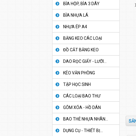
BÌA HỘP, BÌA 3 DÂY
BÌA NHỰA LÁ
NHỰA ÉP A4
BĂNG KEO CÁC LOẠI
ĐỒ CẮT BĂNG KEO
DAO RỌC GIẤY - LƯỠI...
KÉO VĂN PHÒNG
TẬP HỌC SINH
CÁC LOẠI BAO THƯ
GÔM XÓA - HỒ DÁN
BAO THẺ NHỰA NHÂN...
SẢN
DỤNG CỤ - THIẾT BỊ...