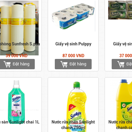
 phòng Sunfresh S.pca
Giấy vệ sinh Pulppy
Giấy vệ si
39 000 VND
87 000 VND
37 00
 sàn Sunlight chai 1L
Nước rửa chén Sunlight
Nước rửa ch
chanh 750ml
chanh c