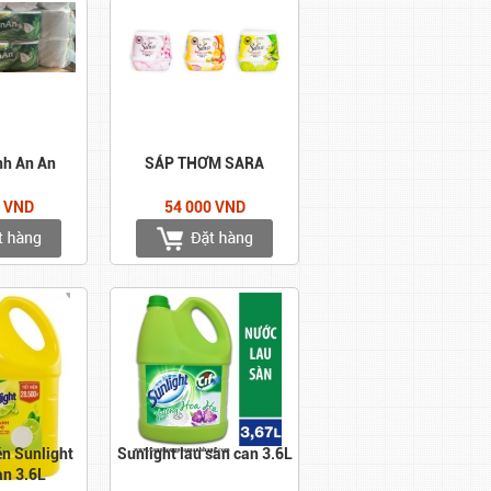
nh An An
SÁP THƠM SARA
0 VND
54 000 VND
én Sunlight
Sunlight lau sàn can 3.6L
an 3.6L