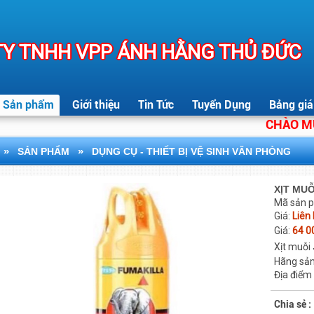
Y TNHH VPP ÁNH HẰNG THỦ ĐỨC
Sản phẩm
Giới thiệu
Tin Tức
Tuyển Dụng
Bảng giá
CHÀO MỪNG 
»
»
SẢN PHẨM
DỤNG CỤ - THIẾT BỊ VỆ SINH VĂN PHÒNG
XỊT MU
Mã sản 
Giá:
Liên
Giá:
64 0
Xịt muỗi
Hãng sản
Địa điểm
Chia sẻ :