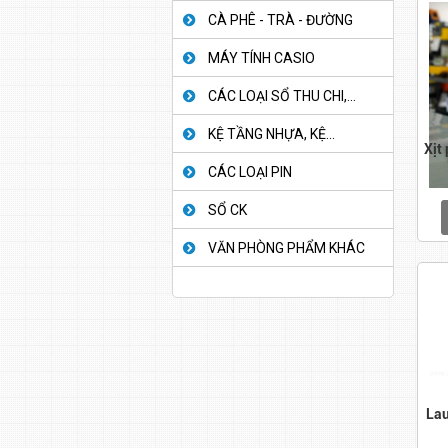
CÀ PHÊ - TRÀ - ĐƯỜNG
MÁY TÍNH CASIO
CÁC LOẠI SỔ THU CHI,...
KỆ TẦNG NHỰA, KỆ...
Xịt
CÁC LOẠI PIN
SỔ CK
VĂN PHÒNG PHẨM KHÁC
Lau