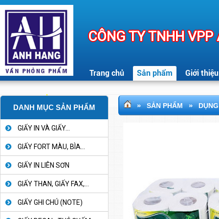
CÔNG TY TNHH VPP
Trang chủ
Sản phẩm
Giới thiệu
»
»
SẢN PHẨM
DỤNG 
DANH MỤC SẢN PHẨM
GIẤY IN VÀ GIẤY...
GIẤY FORT MÀU, BÌA...
GIẤY IN LIÊN SƠN
GIẤY THAN, GIẤY FAX,...
GIẤY GHI CHÚ (NOTE)