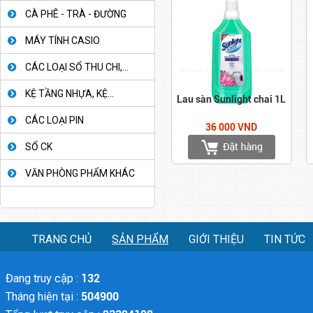
CÀ PHÊ - TRÀ - ĐƯỜNG
MÁY TÍNH CASIO
CÁC LOẠI SỔ THU CHI,...
KỆ TẦNG NHỰA, KỆ...
Lau sàn Sunlight chai 1L
CÁC LOẠI PIN
36 000 VND
SỔ CK
VĂN PHÒNG PHẨM KHÁC
TRANG CHỦ
SẢN PHẨM
GIỚI THIỆU
TIN TỨC
Đang truy cập :
132
Tháng hiện tại :
504900