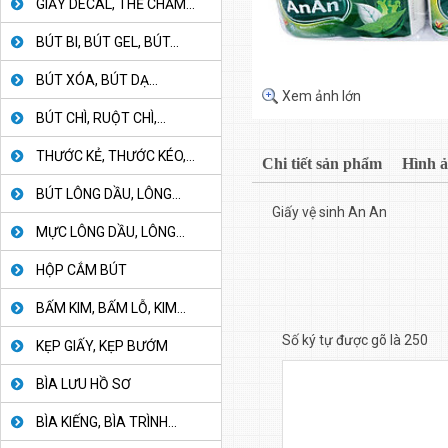
GIẤY DECAL, THẺ CHẤM...
BÚT BI, BÚT GEL, BÚT...
BÚT XÓA, BÚT DẠ...
Xem ảnh lớn
BÚT CHÌ, RUỘT CHÌ,...
THƯỚC KẺ, THƯỚC KÉO,...
Chi tiết sản phẩm
Hình 
BÚT LÔNG DẦU, LÔNG...
Giấy vệ sinh An An
MỰC LÔNG DẦU, LÔNG...
HỘP CẮM BÚT
BẤM KIM, BẤM LỖ, KIM...
Số ký tự được gõ là 250
KẸP GIẤY, KẸP BƯỚM
BÌA LƯU HỒ SƠ
BÌA KIẾNG, BÌA TRÌNH...