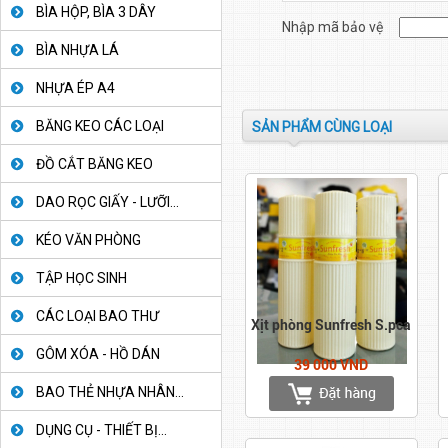
BÌA HỘP, BÌA 3 DÂY
Nhập mã bảo vệ
BÌA NHỰA LÁ
NHỰA ÉP A4
BĂNG KEO CÁC LOẠI
SẢN PHẨM CÙNG LOẠI
ĐỒ CẮT BĂNG KEO
DAO RỌC GIẤY - LƯỠI...
KÉO VĂN PHÒNG
TẬP HỌC SINH
CÁC LOẠI BAO THƯ
Xịt phòng Sunfresh S.pca
GÔM XÓA - HỒ DÁN
39 000 VND
BAO THẺ NHỰA NHÂN...
DỤNG CỤ - THIẾT BỊ...