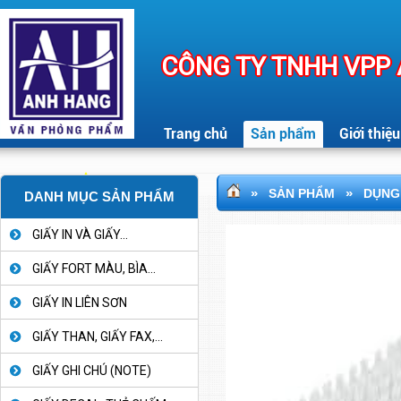
CÔNG TY TNHH VPP
Trang chủ
Sản phẩm
Giới thiệu
»
»
SẢN PHẨM
DỤNG 
DANH MỤC SẢN PHẨM
GIẤY IN VÀ GIẤY...
GIẤY FORT MÀU, BÌA...
GIẤY IN LIÊN SƠN
GIẤY THAN, GIẤY FAX,...
GIẤY GHI CHÚ (NOTE)