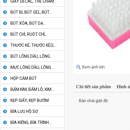
GIẤY DECAL, THẺ CHẤM...
BÚT BI, BÚT GEL, BÚT...
BÚT XÓA, BÚT DẠ...
BÚT CHÌ, RUỘT CHÌ,...
THƯỚC KẺ, THƯỚC KÉO,...
BÚT LÔNG DẦU, LÔNG...
Xem ảnh lớn
MỰC LÔNG DẦU, LÔNG...
HỘP CẮM BÚT
Chi tiết sản phẩm
Hình 
BẤM KIM, BẤM LỖ, KIM...
KẸP GIẤY, KẸP BƯỚM
Bàn chải giặt đồ
BÌA LƯU HỒ SƠ
BÌA KIẾNG, BÌA TRÌNH...