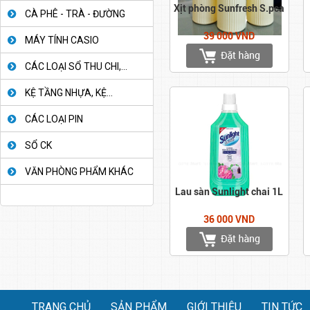
Xịt phòng Sunfresh S.pca
CÀ PHÊ - TRÀ - ĐƯỜNG
39 000 VND
MÁY TÍNH CASIO
CÁC LOẠI SỔ THU CHI,...
KỆ TẦNG NHỰA, KỆ...
CÁC LOẠI PIN
SỔ CK
VĂN PHÒNG PHẨM KHÁC
Lau sàn Sunlight chai 1L
36 000 VND
TRANG CHỦ
SẢN PHẨM
GIỚI THIỆU
TIN TỨC