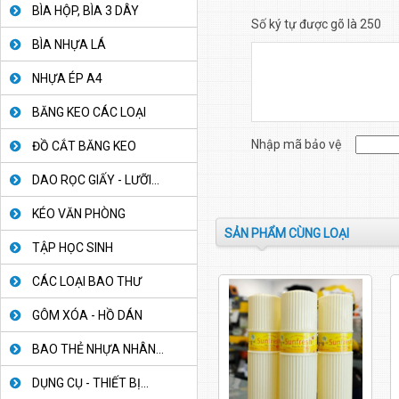
BÌA HỘP, BÌA 3 DÂY
Số ký tự được gõ là 250
BÌA NHỰA LÁ
NHỰA ÉP A4
BĂNG KEO CÁC LOẠI
Nhập mã bảo vệ
ĐỒ CẮT BĂNG KEO
DAO RỌC GIẤY - LƯỠI...
KÉO VĂN PHÒNG
SẢN PHẨM CÙNG LOẠI
TẬP HỌC SINH
CÁC LOẠI BAO THƯ
GÔM XÓA - HỒ DÁN
BAO THẺ NHỰA NHÂN...
DỤNG CỤ - THIẾT BỊ...