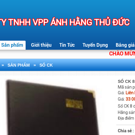
Y TNHH VPP ÁNH HẰNG THỦ ĐỨC
Sản phẩm
Giới thiệu
Tin Tức
Tuyển Dụng
Bảng giá
CHÀO MỪNG C
»
»
SẢN PHẨM
SỔ CK
SỔ CK 8
Mã sản 
Giá:
Liên
Giá:
33 0
Sổ CK 8 d
Hãng sản
Địa điểm
Chia sẻ :