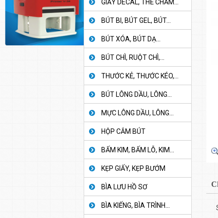
GIẤY DECAL, THẺ CHẤM...
BÚT BI, BÚT GEL, BÚT...
BÚT XÓA, BÚT DẠ...
BÚT CHÌ, RUỘT CHÌ,...
THƯỚC KẺ, THƯỚC KÉO,...
BÚT LÔNG DẦU, LÔNG...
MỰC LÔNG DẦU, LÔNG...
HỘP CẮM BÚT
BẤM KIM, BẤM LỖ, KIM...
KẸP GIẤY, KẸP BƯỚM
C
BÌA LƯU HỒ SƠ
BÌA KIẾNG, BÌA TRÌNH...