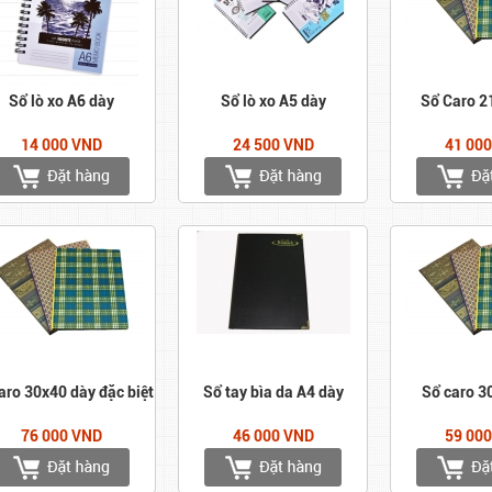
Sổ lò xo A6 dày
Sổ lò xo A5 dày
Sổ Caro 2
14 000 VND
24 500 VND
41 00
aro 30x40 dày đặc biệt
Sổ tay bìa da A4 dày
Sổ caro 3
76 000 VND
46 000 VND
59 00