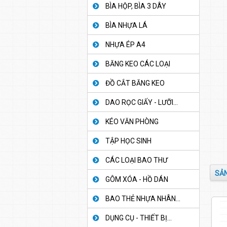
BÌA HỘP, BÌA 3 DÂY
BÌA NHỰA LÁ
NHỰA ÉP A4
BĂNG KEO CÁC LOẠI
ĐỒ CẮT BĂNG KEO
DAO RỌC GIẤY - LƯỠI...
KÉO VĂN PHÒNG
TẬP HỌC SINH
CÁC LOẠI BAO THƯ
SẢN
GÔM XÓA - HỒ DÁN
BAO THẺ NHỰA NHÂN...
DỤNG CỤ - THIẾT BỊ...