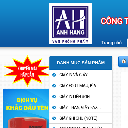
CÔNG T
Trang chủ
DANH MỤC SẢN PHẨM
GIẤY IN VÀ GIẤY...
GIẤY FORT MÀU, BÌA...
GIẤY IN LIÊN SƠN
GIẤY THAN, GIẤY FAX,...
GIẤY GHI CHÚ (NOTE)