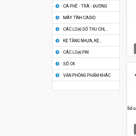
CÀ PHÊ - TRÀ - ĐƯỜNG
MÁY TÍNH CASIO
CÁC LOẠI SỔ THU CHI,...
KỆ TẦNG NHỰA, KỆ...
CÁC LOẠI PIN
SỔ CK
VĂN PHÒNG PHẨM KHÁC
Sổ c