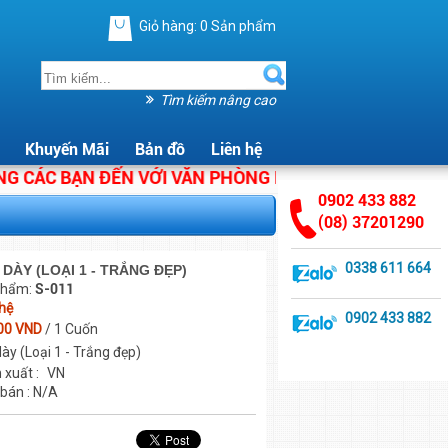
Giỏ hàng:
0
Sản phẩm
Tìm kiếm nâng cao
Khuyến Mãi
Bản đồ
Liên hệ
ÁC BẠN ĐẾN VỚI VĂN PHÒNG PHẨM ÁNH HẰNG. CHÚNG T
0902 433 882
(08) 37201290
0338 611 664
 DÀY (LOẠI 1 - TRẮNG ĐẸP)
phẩm:
S-011
 hệ
0902 433 882
00 VND
/ 1 Cuốn
ày (Loại 1 - Trắng đẹp)
 xuất :
VN
 bán : N/A