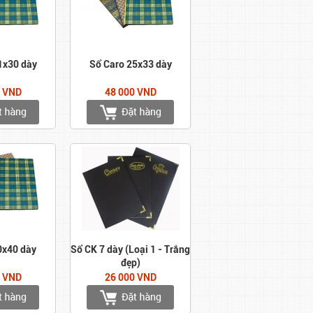
1x30 dày
Sổ Caro 25x33 dày
0 VND
48 000 VND
0x40 dày
Sổ CK 7 dày (Loại 1 - Trắng
đẹp)
0 VND
26 000 VND