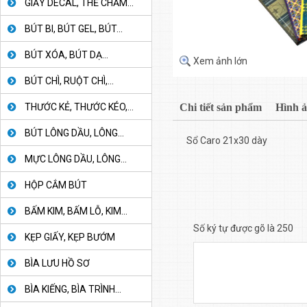
GIẤY DECAL, THẺ CHẤM...
BÚT BI, BÚT GEL, BÚT...
BÚT XÓA, BÚT DẠ...
Xem ảnh lớn
BÚT CHÌ, RUỘT CHÌ,...
THƯỚC KẺ, THƯỚC KÉO,...
Chi tiết sản phẩm
Hình 
BÚT LÔNG DẦU, LÔNG...
Sổ Caro 21x30 dày
MỰC LÔNG DẦU, LÔNG...
HỘP CẮM BÚT
BẤM KIM, BẤM LỖ, KIM...
Số ký tự được gõ là 250
KẸP GIẤY, KẸP BƯỚM
BÌA LƯU HỒ SƠ
BÌA KIẾNG, BÌA TRÌNH...