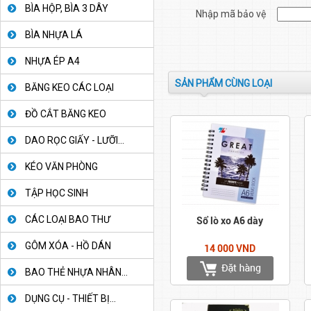
BÌA HỘP, BÌA 3 DÂY
Nhập mã bảo vệ
BÌA NHỰA LÁ
NHỰA ÉP A4
SẢN PHẨM CÙNG LOẠI
BĂNG KEO CÁC LOẠI
ĐỒ CẮT BĂNG KEO
DAO RỌC GIẤY - LƯỠI...
KÉO VĂN PHÒNG
TẬP HỌC SINH
CÁC LOẠI BAO THƯ
Sổ lò xo A6 dày
GÔM XÓA - HỒ DÁN
14 000 VND
BAO THẺ NHỰA NHÂN...
DỤNG CỤ - THIẾT BỊ...