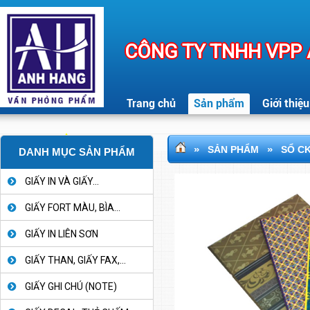
CÔNG TY TNHH VPP
Trang chủ
Sản phẩm
Giới thiệu
»
»
SẢN PHẨM
SỔ C
DANH MỤC SẢN PHẨM
GIẤY IN VÀ GIẤY...
GIẤY FORT MÀU, BÌA...
GIẤY IN LIÊN SƠN
GIẤY THAN, GIẤY FAX,...
GIẤY GHI CHÚ (NOTE)