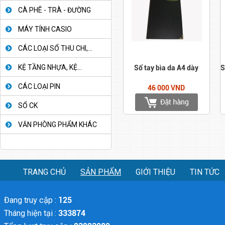
CÀ PHÊ - TRÀ - ĐƯỜNG
MÁY TÍNH CASIO
CÁC LOẠI SỔ THU CHI,...
KỆ TẦNG NHỰA, KỆ...
Sổ tay bìa da A4 dày
S
CÁC LOẠI PIN
46 000 VND
SỔ CK
VĂN PHÒNG PHẨM KHÁC
TRANG CHỦ
SẢN PHẨM
GIỚI THIỆU
TIN TỨC
Đang truy cập :
125
Tháng hiện tại :
333874