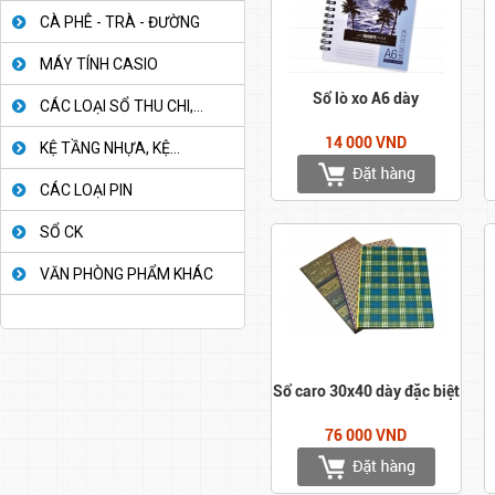
CÀ PHÊ - TRÀ - ĐƯỜNG
MÁY TÍNH CASIO
Sổ lò xo A6 dày
CÁC LOẠI SỔ THU CHI,...
14 000 VND
KỆ TẦNG NHỰA, KỆ...
CÁC LOẠI PIN
SỔ CK
VĂN PHÒNG PHẨM KHÁC
Sổ caro 30x40 dày đặc biệt
76 000 VND