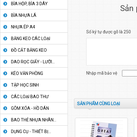
BÌA HỘP, BÌA 3 DÂY
Sản 
BÌA NHỰA LÁ
NHỰA ÉP A4
Số ký tự được gõ là 250
BĂNG KEO CÁC LOẠI
ĐỒ CẮT BĂNG KEO
DAO RỌC GIẤY - LƯỠI...
Nhập mã bảo vệ
KÉO VĂN PHÒNG
TẬP HỌC SINH
CÁC LOẠI BAO THƯ
SẢN PHẨM CÙNG LOẠI
GÔM XÓA - HỒ DÁN
BAO THẺ NHỰA NHÂN...
DỤNG CỤ - THIẾT BỊ...