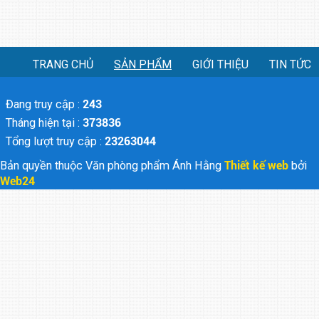
TRANG CHỦ
SẢN PHẨM
GIỚI THIỆU
TIN TỨC
Đang truy cập :
243
Tháng hiện tại :
373836
Tổng lượt truy cập :
23263044
Bản quyền thuộc Văn phòng phẩm Ánh Hằng
Thiết kế web
bởi
Web24