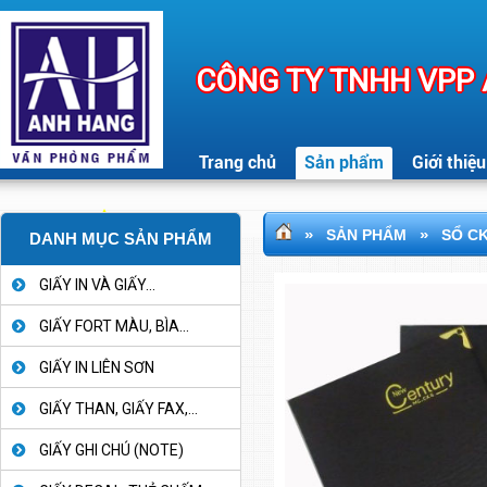
CÔNG TY TNHH VPP
Trang chủ
Sản phẩm
Giới thiệu
»
»
SẢN PHẨM
SỔ C
DANH MỤC SẢN PHẨM
GIẤY IN VÀ GIẤY...
GIẤY FORT MÀU, BÌA...
GIẤY IN LIÊN SƠN
GIẤY THAN, GIẤY FAX,...
GIẤY GHI CHÚ (NOTE)