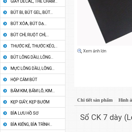
GIẤY DECAL, THẺ CHẤM...
BÚT BI, BÚT GEL, BÚT...
BÚT XÓA, BÚT DẠ...
BÚT CHÌ, RUỘT CHÌ,...
THƯỚC KẺ, THƯỚC KÉO,...
Xem ảnh lớn
BÚT LÔNG DẦU, LÔNG...
MỰC LÔNG DẦU, LÔNG...
HỘP CẮM BÚT
BẤM KIM, BẤM LỖ, KIM...
Chi tiết sản phẩm
Hình 
KẸP GIẤY, KẸP BƯỚM
BÌA LƯU HỒ SƠ
Sổ CK 7 dày (L
BÌA KIẾNG, BÌA TRÌNH...