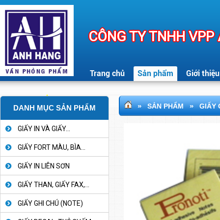
CÔNG TY TNHH VPP
Trang chủ
Sản phẩm
Giới thiệu
»
»
SẢN PHẨM
GIẤY 
DANH MỤC SẢN PHẨM
GIẤY IN VÀ GIẤY...
GIẤY FORT MÀU, BÌA...
GIẤY IN LIÊN SƠN
GIẤY THAN, GIẤY FAX,...
GIẤY GHI CHÚ (NOTE)