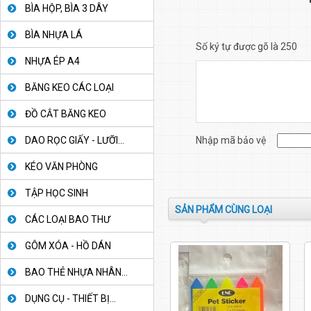
BÌA HỘP, BÌA 3 DÂY
BÌA NHỰA LÁ
Số ký tự được gõ là 250
NHỰA ÉP A4
BĂNG KEO CÁC LOẠI
ĐỒ CẮT BĂNG KEO
DAO RỌC GIẤY - LƯỠI...
Nhập mã bảo vệ
KÉO VĂN PHÒNG
TẬP HỌC SINH
SẢN PHẨM CÙNG LOẠI
CÁC LOẠI BAO THƯ
GÔM XÓA - HỒ DÁN
BAO THẺ NHỰA NHÂN...
DỤNG CỤ - THIẾT BỊ...