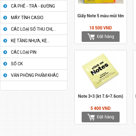
CÀ PHÊ - TRÀ - ĐƯỜNG
Giấy Note 5 màu mũi tên
MÁY TÍNH CASIO
10 500 VND
CÁC LOẠI SỔ THU CHI,...
KỆ TẦNG NHỰA, KỆ...
CÁC LOẠI PIN
SỔ CK
VĂN PHÒNG PHẨM KHÁC
Note 3*3 (kt 7.6*7.6cm)
5 400 VND