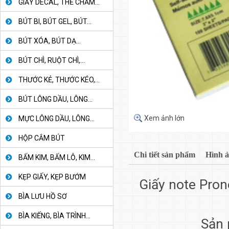
GIẤY DECAL, THẺ CHẤM...
BÚT BI, BÚT GEL, BÚT...
BÚT XÓA, BÚT DẠ...
BÚT CHÌ, RUỘT CHÌ,...
THƯỚC KẺ, THƯỚC KÉO,...
BÚT LÔNG DẦU, LÔNG...
Xem ảnh lớn
MỰC LÔNG DẦU, LÔNG...
HỘP CẮM BÚT
Chi tiết sản phẩm
Hình 
BẤM KIM, BẤM LỖ, KIM...
KẸP GIẤY, KẸP BƯỚM
Giấy note Pron
BÌA LƯU HỒ SƠ
BÌA KIẾNG, BÌA TRÌNH...
Sản 