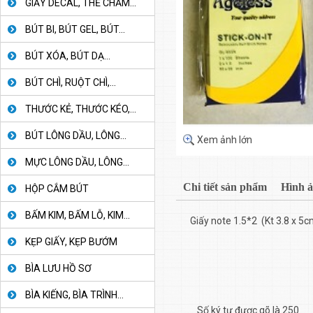
GIẤY DECAL, THẺ CHẤM...
BÚT BI, BÚT GEL, BÚT...
BÚT XÓA, BÚT DẠ...
BÚT CHÌ, RUỘT CHÌ,...
THƯỚC KẺ, THƯỚC KÉO,...
BÚT LÔNG DẦU, LÔNG...
Xem ảnh lớn
MỰC LÔNG DẦU, LÔNG...
Chi tiết sản phẩm
Hình 
HỘP CẮM BÚT
BẤM KIM, BẤM LỖ, KIM...
Giấy note 1.5*2 (Kt 3.8 x 5
KẸP GIẤY, KẸP BƯỚM
BÌA LƯU HỒ SƠ
BÌA KIẾNG, BÌA TRÌNH...
Số ký tự được gõ là 250