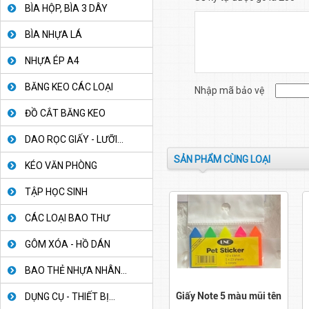
BÌA HỘP, BÌA 3 DÂY
BÌA NHỰA LÁ
NHỰA ÉP A4
BĂNG KEO CÁC LOẠI
Nhập mã bảo vệ
ĐỒ CẮT BĂNG KEO
DAO RỌC GIẤY - LƯỠI...
SẢN PHẨM CÙNG LOẠI
KÉO VĂN PHÒNG
TẬP HỌC SINH
CÁC LOẠI BAO THƯ
GÔM XÓA - HỒ DÁN
BAO THẺ NHỰA NHÂN...
Giấy Note 5 màu mũi tên
DỤNG CỤ - THIẾT BỊ...