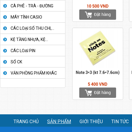
CÀ PHÊ - TRÀ - ĐƯỜNG
10 500 VND
MÁY TÍNH CASIO
CÁC LOẠI SỔ THU CHI,...
KỆ TẦNG NHỰA, KỆ...
CÁC LOẠI PIN
SỔ CK
Note 3*3 (kt 7.6*7.6cm)
VĂN PHÒNG PHẨM KHÁC
5 400 VND
TRANG CHỦ
SẢN PHẨM
GIỚI THIỆU
TIN TỨC