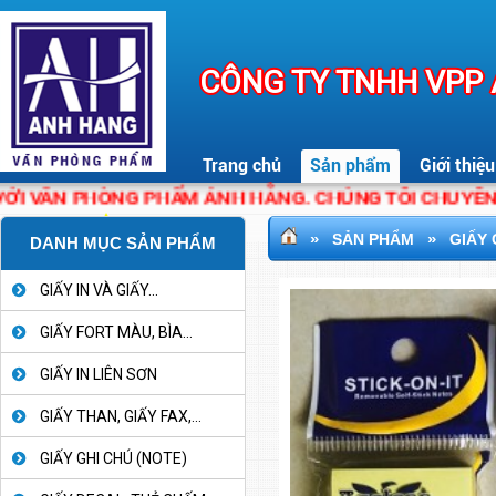
CÔNG TY TNHH VPP
Trang chủ
Sản phẩm
Giới thiệu
 VĂN PHÒNG PHẨM ÁNH HẰNG. CHÚNG TÔI CHUYÊN CUN
»
»
SẢN PHẨM
GIẤY 
DANH MỤC SẢN PHẨM
GIẤY IN VÀ GIẤY...
GIẤY FORT MÀU, BÌA...
GIẤY IN LIÊN SƠN
GIẤY THAN, GIẤY FAX,...
GIẤY GHI CHÚ (NOTE)