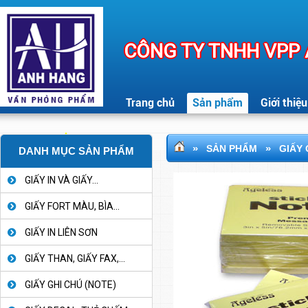
CÔNG TY TNHH VPP
Trang chủ
Sản phẩm
Giới thiệu
»
»
SẢN PHẨM
GIẤY 
DANH MỤC SẢN PHẨM
GIẤY IN VÀ GIẤY...
GIẤY FORT MÀU, BÌA...
GIẤY IN LIÊN SƠN
GIẤY THAN, GIẤY FAX,...
GIẤY GHI CHÚ (NOTE)