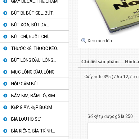
GIẤY DECAL, THẺ CHẤM...
BÚT BI, BÚT GEL, BÚT...
BÚT XÓA, BÚT DẠ...
BÚT CHÌ, RUỘT CHÌ,...
Xem ảnh lớn
THƯỚC KẺ, THƯỚC KÉO,...
BÚT LÔNG DẦU, LÔNG...
Chi tiết sản phẩm
Hình 
MỰC LÔNG DẦU, LÔNG...
Giấy note 3*5 (7.6 x 12,7 cm
HỘP CẮM BÚT
BẤM KIM, BẤM LỖ, KIM...
KẸP GIẤY, KẸP BƯỚM
Số ký tự được gõ là 250
BÌA LƯU HỒ SƠ
BÌA KIẾNG, BÌA TRÌNH...