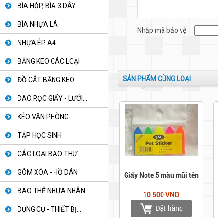
BÌA HỘP, BÌA 3 DÂY
BÌA NHỰA LÁ
Nhập mã bảo vệ
NHỰA ÉP A4
BĂNG KEO CÁC LOẠI
SẢN PHẨM CÙNG LOẠI
ĐỒ CẮT BĂNG KEO
DAO RỌC GIẤY - LƯỠI...
KÉO VĂN PHÒNG
TẬP HỌC SINH
CÁC LOẠI BAO THƯ
GÔM XÓA - HỒ DÁN
Giấy Note 5 màu mũi tên
BAO THẺ NHỰA NHÂN...
10 500 VND
DỤNG CỤ - THIẾT BỊ...