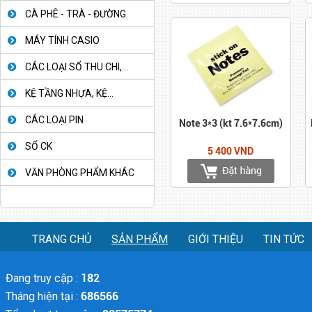
CÀ PHÊ - TRÀ - ĐƯỜNG
MÁY TÍNH CASIO
CÁC LOẠI SỔ THU CHI,...
KỆ TẦNG NHỰA, KỆ...
CÁC LOẠI PIN
Note 3*3 (kt 7.6*7.6cm)
SỔ CK
5 400 VND
VĂN PHÒNG PHẨM KHÁC
TRANG CHỦ
SẢN PHẨM
GIỚI THIỆU
TIN TỨC
Đang truy cập :
182
Tháng hiện tại :
686566