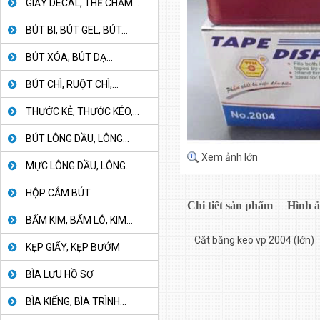
GIẤY DECAL, THẺ CHẤM...
BÚT BI, BÚT GEL, BÚT...
BÚT XÓA, BÚT DẠ...
BÚT CHÌ, RUỘT CHÌ,...
THƯỚC KẺ, THƯỚC KÉO,...
BÚT LÔNG DẦU, LÔNG...
Xem ảnh lớn
MỰC LÔNG DẦU, LÔNG...
HỘP CẮM BÚT
Chi tiết sản phẩm
Hình 
BẤM KIM, BẤM LỖ, KIM...
Cắt băng keo vp 2004 (lớn)
KẸP GIẤY, KẸP BƯỚM
BÌA LƯU HỒ SƠ
BÌA KIẾNG, BÌA TRÌNH...