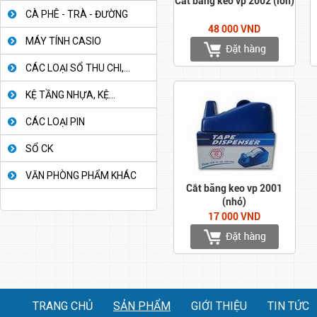
Cắt băng keo vp 2002 (lớn)
CÀ PHÊ - TRÀ - ĐƯỜNG
48 000 VND
MÁY TÍNH CASIO
CÁC LOẠI SỔ THU CHI,...
KỆ TẦNG NHỰA, KỆ...
CÁC LOẠI PIN
SỔ CK
VĂN PHÒNG PHẨM KHÁC
Cắt băng keo vp 2001
(nhỏ)
17 000 VND
TRANG CHỦ
SẢN PHẨM
GIỚI THIỆU
TIN TỨC