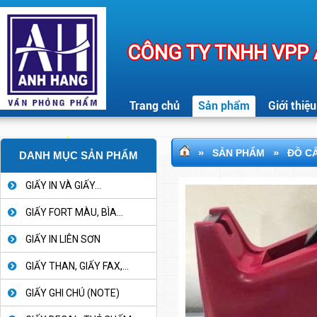
CÔNG TY TNHH VPP
Trang chủ
Sản phẩm
Giới thiệu
»
»
SẢN PHẨM
ĐỒ C
DANH MỤC SẢN PHẨM
GIẤY IN VÀ GIẤY...
GIẤY FORT MÀU, BÌA...
GIẤY IN LIÊN SƠN
GIẤY THAN, GIẤY FAX,...
GIẤY GHI CHÚ (NOTE)