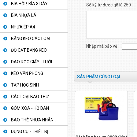
BÌA HỘP, BÌA 3 DÂY
Số ký tự được gõ là 250
BÌA NHỰA LÁ
NHỰA ÉP A4
BĂNG KEO CÁC LOẠI
Nhập mã bảo vệ
ĐỒ CẮT BĂNG KEO
DAO RỌC GIẤY - LƯỠI...
KÉO VĂN PHÒNG
SẢN PHẨM CÙNG LOẠI
TẬP HỌC SINH
CÁC LOẠI BAO THƯ
GÔM XÓA - HỒ DÁN
BAO THẺ NHỰA NHÂN...
DỤNG CỤ - THIẾT BỊ...