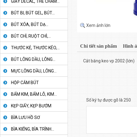
GIẤY DECAL, THẺ CHẤM...
BÚT BI, BÚT GEL, BÚT...
BÚT XÓA, BÚT DẠ...
Xem ảnh lớn
BÚT CHÌ, RUỘT CHÌ,...
Chi tiết sản phẩm
Hình 
THƯỚC KẺ, THƯỚC KÉO,...
BÚT LÔNG DẦU, LÔNG...
Cắt băng keo vp 2002 (lớn)
MỰC LÔNG DẦU, LÔNG...
HỘP CẮM BÚT
BẤM KIM, BẤM LỖ, KIM...
Số ký tự được gõ là 250
KẸP GIẤY, KẸP BƯỚM
BÌA LƯU HỒ SƠ
BÌA KIẾNG, BÌA TRÌNH...