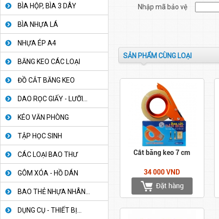
BÌA HỘP, BÌA 3 DÂY
Nhập mã bảo vệ
BÌA NHỰA LÁ
NHỰA ÉP A4
SẢN PHẨM CÙNG LOẠI
BĂNG KEO CÁC LOẠI
ĐỒ CẮT BĂNG KEO
DAO RỌC GIẤY - LƯỠI...
KÉO VĂN PHÒNG
TẬP HỌC SINH
Cắt băng keo 7 cm
CÁC LOẠI BAO THƯ
34 000 VND
GÔM XÓA - HỒ DÁN
BAO THẺ NHỰA NHÂN...
DỤNG CỤ - THIẾT BỊ...