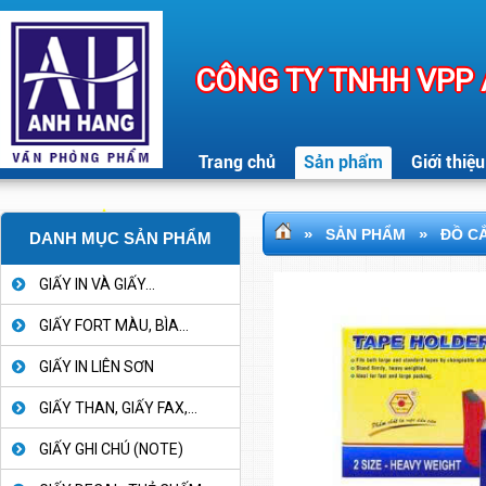
CÔNG TY TNHH VPP
Trang chủ
Sản phẩm
Giới thiệu
»
»
SẢN PHẨM
ĐỒ C
DANH MỤC SẢN PHẨM
GIẤY IN VÀ GIẤY...
GIẤY FORT MÀU, BÌA...
GIẤY IN LIÊN SƠN
GIẤY THAN, GIẤY FAX,...
GIẤY GHI CHÚ (NOTE)