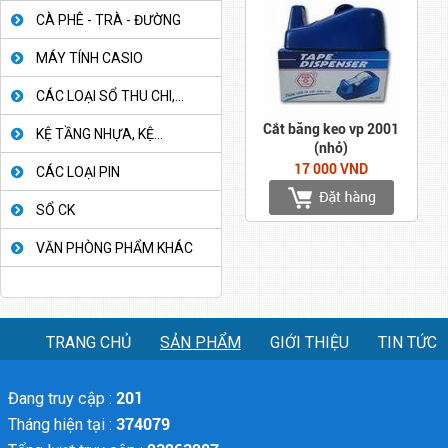
CÀ PHÊ - TRÀ - ĐƯỜNG
MÁY TÍNH CASIO
CÁC LOẠI SỔ THU CHI,...
Cắt băng keo vp 2001
KỆ TẦNG NHỰA, KỆ...
(nhỏ)
17 000 VND
CÁC LOẠI PIN
SỔ CK
VĂN PHÒNG PHẨM KHÁC
TRANG CHỦ
SẢN PHẨM
GIỚI THIỆU
TIN TỨC
Đang truy cập :
201
Tháng hiện tại :
374079