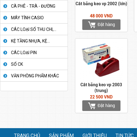
Cắt băng keo vp 2002 (lớn)
CÀ PHÊ - TRÀ - ĐƯỜNG
48 000 VND
MÁY TÍNH CASIO
CÁC LOẠI SỔ THU CHI,...
KỆ TẦNG NHỰA, KỆ...
CÁC LOẠI PIN
SỔ CK
VĂN PHÒNG PHẨM KHÁC
Cắt băng keo vp 2003
(trung)
22 500 VND
TRANG CHỦ
SẢN PHẨM
GIỚI THIỆU
TIN TỨC