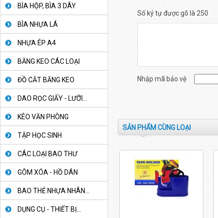
BÌA HỘP, BÌA 3 DÂY
Số ký tự được gõ là 250
BÌA NHỰA LÁ
NHỰA ÉP A4
BĂNG KEO CÁC LOẠI
Nhập mã bảo vệ
ĐỒ CẮT BĂNG KEO
DAO RỌC GIẤY - LƯỠI...
KÉO VĂN PHÒNG
SẢN PHẨM CÙNG LOẠI
TẬP HỌC SINH
CÁC LOẠI BAO THƯ
GÔM XÓA - HỒ DÁN
BAO THẺ NHỰA NHÂN...
DỤNG CỤ - THIẾT BỊ...