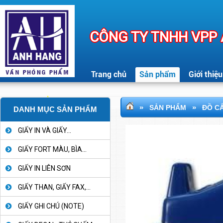
CÔNG TY TNHH VPP
Trang chủ
Sản phẩm
Giới thiệu
»
»
SẢN PHẨM
ĐỒ C
DANH MỤC SẢN PHẨM
GIẤY IN VÀ GIẤY...
GIẤY FORT MÀU, BÌA...
GIẤY IN LIÊN SƠN
GIẤY THAN, GIẤY FAX,...
GIẤY GHI CHÚ (NOTE)