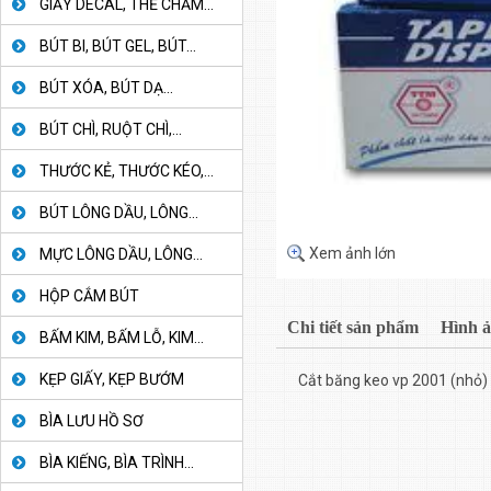
GIẤY DECAL, THẺ CHẤM...
BÚT BI, BÚT GEL, BÚT...
BÚT XÓA, BÚT DẠ...
BÚT CHÌ, RUỘT CHÌ,...
THƯỚC KẺ, THƯỚC KÉO,...
BÚT LÔNG DẦU, LÔNG...
Xem ảnh lớn
MỰC LÔNG DẦU, LÔNG...
HỘP CẮM BÚT
Chi tiết sản phẩm
Hình 
BẤM KIM, BẤM LỖ, KIM...
KẸP GIẤY, KẸP BƯỚM
Cắt băng keo vp 2001 (nhỏ)
BÌA LƯU HỒ SƠ
BÌA KIẾNG, BÌA TRÌNH...