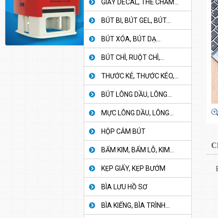
GIẤY DECAL, THẺ CHẤM...
BÚT BI, BÚT GEL, BÚT...
BÚT XÓA, BÚT DẠ...
BÚT CHÌ, RUỘT CHÌ,...
THƯỚC KẺ, THƯỚC KÉO,...
BÚT LÔNG DẦU, LÔNG...
MỰC LÔNG DẦU, LÔNG...
HỘP CẮM BÚT
C
BẤM KIM, BẤM LỖ, KIM...
KẸP GIẤY, KẸP BƯỚM
BÌA LƯU HỒ SƠ
BÌA KIẾNG, BÌA TRÌNH...