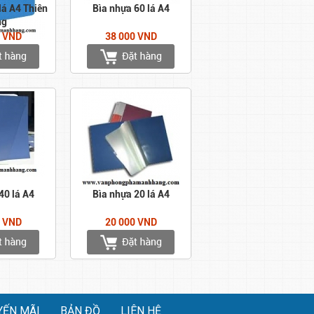
lá A4 Thiên
Bìa nhựa 60 lá A4
ng
0 VND
38 000 VND
40 lá A4
Bìa nhựa 20 lá A4
0 VND
20 000 VND
YẾN MÃI
BẢN ĐỒ
LIÊN HỆ