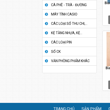
Bìa
CÀ PHÊ - TRÀ - ĐƯỜNG
MÁY TÍNH CASIO
CÁC LOẠI SỔ THU CHI,...
KỆ TẦNG NHỰA, KỆ...
CÁC LOẠI PIN
SỔ CK
VĂN PHÒNG PHẨM KHÁC
Bì
TRANG CHỦ
SẢN PHẨM