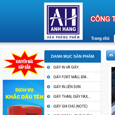
CÔNG T
Trang chủ
DANH MỤC SẢN PHẨM
GIẤY IN VÀ GIẤY...
GIẤY FORT MÀU, BÌA...
GIẤY IN LIÊN SƠN
GIẤY THAN, GIẤY FAX,...
GIẤY GHI CHÚ (NOTE)