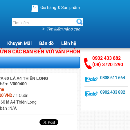
Giỏ hàng:
0
Sản phẩm
Tìm kiếm nâng cao
Khuyến Mãi
Bản đồ
Liên hệ
CÁC BẠN ĐẾN VỚI VĂN PHÒNG PHẨM ÁNH HẰNG. CHÚNG
0902 433 882
(08) 37201290
0338 611 664
A 60 LÁ A4 THIÊN LONG
phẩm:
V000400
 hệ
0902 433 882
00 VND
/ 1 Cuốn
 60 lá A4 Thiên Long
 bán : N/A