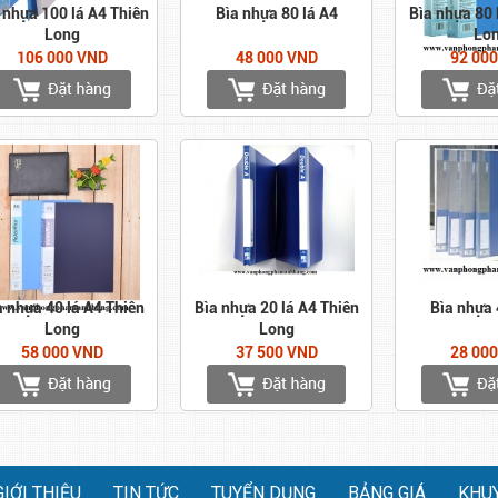
 nhựa 100 lá A4 Thiên
Bìa nhựa 80 lá A4
Bìa nhựa 80 
Long
Lo
106 000 VND
48 000 VND
92 00
a nhựa 40 lá A4 Thiên
Bìa nhựa 20 lá A4 Thiên
Bìa nhựa 
Long
Long
58 000 VND
37 500 VND
28 00
GIỚI THIỆU
TIN TỨC
TUYỂN DỤNG
BẢNG GIÁ
KHU