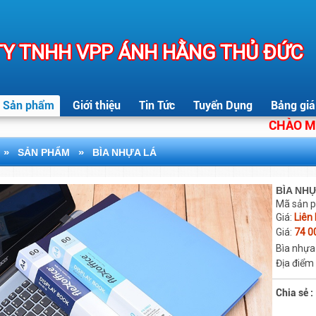
Y TNHH VPP ÁNH HẰNG THỦ ĐỨC
Sản phẩm
Giới thiệu
Tin Tức
Tuyển Dụng
Bảng giá
CHÀO MỪNG 
»
»
SẢN PHẨM
BÌA NHỰA LÁ
BÌA NHỰ
Mã sản 
Giá:
Liên
Giá:
74 0
Bìa nhựa
Địa điểm
Chia sẻ :