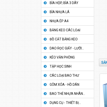
BÌA HỘP, BÌA 3 DÂY
BÌA NHỰA LÁ
NHỰA ÉP A4
BĂNG KEO CÁC LOẠI
ĐỒ CẮT BĂNG KEO
DAO RỌC GIẤY - LƯỠI...
KÉO VĂN PHÒNG
SẢN
TẬP HỌC SINH
CÁC LOẠI BAO THƯ
GÔM XÓA - HỒ DÁN
BAO THẺ NHỰA NHÂN...
DỤNG CỤ - THIẾT BỊ...