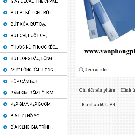
GIẤY DECAL, THẺ CHẤM...
BÚT BI, BÚT GEL, BÚT...
BÚT XÓA, BÚT DẠ...
BÚT CHÌ, RUỘT CHÌ,...
THƯỚC KẺ, THƯỚC KÉO,...
BÚT LÔNG DẦU, LÔNG...
Xem ảnh lớn
MỰC LÔNG DẦU, LÔNG...
HỘP CẮM BÚT
Chi tiết sản phẩm
Hình 
BẤM KIM, BẤM LỖ, KIM...
KẸP GIẤY, KẸP BƯỚM
Bìa nhựa 60 lá A4
BÌA LƯU HỒ SƠ
BÌA KIẾNG, BÌA TRÌNH...