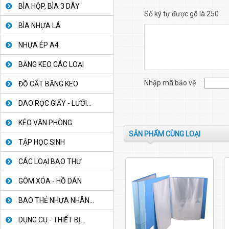
BÌA HỘP, BÌA 3 DÂY
Số ký tự được gõ là 250
BÌA NHỰA LÁ
NHỰA ÉP A4
BĂNG KEO CÁC LOẠI
Nhập mã bảo vệ
ĐỒ CẮT BĂNG KEO
DAO RỌC GIẤY - LƯỠI...
KÉO VĂN PHÒNG
SẢN PHẨM CÙNG LOẠI
TẬP HỌC SINH
CÁC LOẠI BAO THƯ
GÔM XÓA - HỒ DÁN
BAO THẺ NHỰA NHÂN...
DỤNG CỤ - THIẾT BỊ...