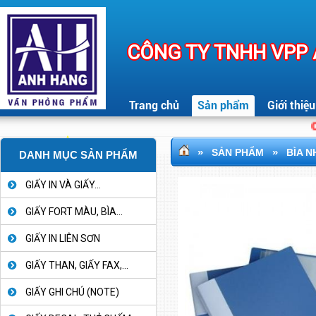
CÔNG TY TNHH VPP
Trang chủ
Sản phẩm
Giới thiệu
CH
»
»
SẢN PHẨM
BÌA N
DANH MỤC SẢN PHẨM
GIẤY IN VÀ GIẤY...
GIẤY FORT MÀU, BÌA...
GIẤY IN LIÊN SƠN
GIẤY THAN, GIẤY FAX,...
GIẤY GHI CHÚ (NOTE)