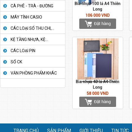
Bìa nhựa 100 lá A4 Thiên
CÀ PHÊ - TRÀ - ĐƯỜNG
Long
106 000 VND
MÁY TÍNH CASIO
CÁC LOẠI SỔ THU CHI,...
KỆ TẦNG NHỰA, KỆ...
CÁC LOẠI PIN
SỔ CK
VĂN PHÒNG PHẨM KHÁC
Bìa nhựa 40 lá A4 Thiên
Long
58 000 VND
TRANG CHỦ
SẢN PHẨM
GIỚI THIỆU
TIN TỨC