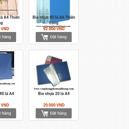
lá A4 Thiên
Bìa nhựa 80 lá A4 Thiên
ng
Long
0 VND
92 000 VND
40 lá A4
Bìa nhựa 20 lá A4
0 VND
20 000 VND