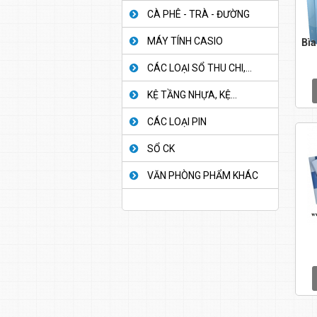
CÀ PHÊ - TRÀ - ĐƯỜNG
MÁY TÍNH CASIO
Bìa
CÁC LOẠI SỔ THU CHI,...
KỆ TẦNG NHỰA, KỆ...
CÁC LOẠI PIN
SỔ CK
VĂN PHÒNG PHẨM KHÁC