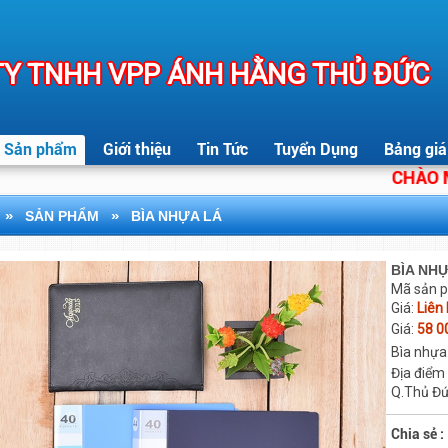
Y TNHH VPP ÁNH HẰNG THỦ ĐỨC
Sản phẩm
Giới thiệu
Tin Tức
Tuyển Dụng
Bảng giá
CHÀO MỪNG
»
»
SẢN PHẨM
BÌA NHỰA LÁ
BÌA NHỰ
Mã sản 
Giá:
Liên
Giá:
58 0
Bìa nhựa
Địa điểm
Q.Thủ Đ
Chia sẻ :