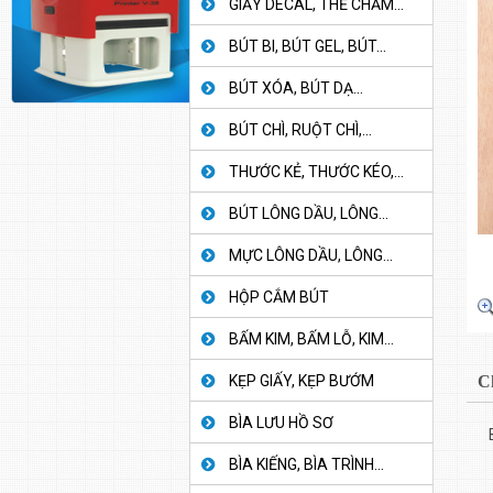
GIẤY DECAL, THẺ CHẤM...
BÚT BI, BÚT GEL, BÚT...
BÚT XÓA, BÚT DẠ...
BÚT CHÌ, RUỘT CHÌ,...
THƯỚC KẺ, THƯỚC KÉO,...
BÚT LÔNG DẦU, LÔNG...
MỰC LÔNG DẦU, LÔNG...
HỘP CẮM BÚT
BẤM KIM, BẤM LỖ, KIM...
KẸP GIẤY, KẸP BƯỚM
C
BÌA LƯU HỒ SƠ
BÌA KIẾNG, BÌA TRÌNH...