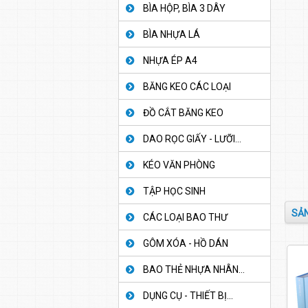
BÌA HỘP, BÌA 3 DÂY
BÌA NHỰA LÁ
NHỰA ÉP A4
BĂNG KEO CÁC LOẠI
ĐỒ CẮT BĂNG KEO
DAO RỌC GIẤY - LƯỠI...
KÉO VĂN PHÒNG
TẬP HỌC SINH
SẢN
CÁC LOẠI BAO THƯ
GÔM XÓA - HỒ DÁN
BAO THẺ NHỰA NHÂN...
DỤNG CỤ - THIẾT BỊ...