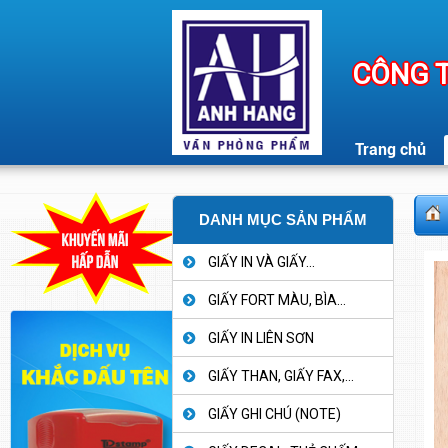
CÔNG T
Trang chủ
DANH MỤC SẢN PHẨM
GIẤY IN VÀ GIẤY...
GIẤY FORT MÀU, BÌA...
GIẤY IN LIÊN SƠN
GIẤY THAN, GIẤY FAX,...
GIẤY GHI CHÚ (NOTE)