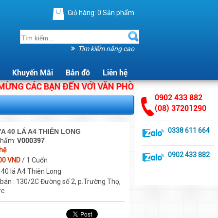
Giỏ hàng:
0
Sản phẩm
Tìm kiếm nâng cao
Khuyến Mãi
Bản đồ
Liên hệ
 CÁC BẠN ĐẾN VỚI VĂN PHÒNG PHẨM ÁNH HẰNG. CHÚN
0902 433 882
(08) 37201290
0338 611 664
A 40 LÁ A4 THIÊN LONG
phẩm:
V000397
 hệ
0902 433 882
00 VND
/ 1 Cuốn
 40 lá A4 Thiên Long
 bán : 130/2C Đường số 2, p.Trường Thọ,
ức