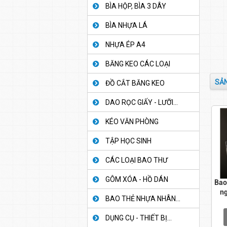
BÌA HỘP, BÌA 3 DÂY
BÌA NHỰA LÁ
NHỰA ÉP A4
BĂNG KEO CÁC LOẠI
SẢN
ĐỒ CẮT BĂNG KEO
DAO RỌC GIẤY - LƯỠI...
KÉO VĂN PHÒNG
TẬP HỌC SINH
CÁC LOẠI BAO THƯ
GÔM XÓA - HỒ DÁN
Bao
ng
BAO THẺ NHỰA NHÂN...
DỤNG CỤ - THIẾT BỊ...