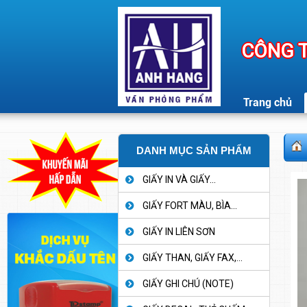
CÔNG T
Trang chủ
DANH MỤC SẢN PHẨM
GIẤY IN VÀ GIẤY...
GIẤY FORT MÀU, BÌA...
GIẤY IN LIÊN SƠN
GIẤY THAN, GIẤY FAX,...
GIẤY GHI CHÚ (NOTE)