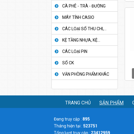
CÀ PHÊ - TRÀ - ĐƯỜNG
MÁY TÍNH CASIO
CÁC LOẠI SỔ THU CHI,...
KỆ TẦNG NHỰA, KỆ...
CÁC LOẠI PIN
SỔ CK
VĂN PHÒNG PHẨM KHÁC
TRANG CHỦ
SẢN PHẨM
Đang truy cập :
895
Tháng hiện tại :
523751
Tổng lượt truy cập :
23412959