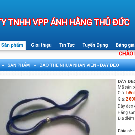
Y TNHH VPP ÁNH HẰNG THỦ ĐỨC
Sản phẩm
Giới thiệu
Tin Tức
Tuyển Dụng
Bảng giá
CHÀO MỪN
»
»
SẢN PHẨM
BAO THẺ NHỰA NHÂN VIÊN - DÂY ĐEO
DÂY ĐE
Mã sản 
Giá:
Liên
Giá:
2 80
Dây đeo 
Hãng sản
Địa điểm
Chia sẻ :