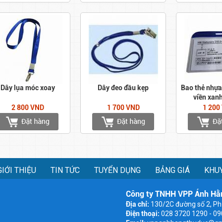
Dây lụa móc xoay
Dây đeo đầu kẹp
Bao thẻ nhựa
viền xan
2 800 VND
1 700 VND
1 200
GIỚI THIỆU
TIN TỨC
TUYỂN DỤNG
BẢNG GIÁ
KHU
Công ty TNHH VPP Ánh Hằ
Địa chỉ:
130/2C đường số 2, Ph
Điện thoại:
028 3720 1290 - 0