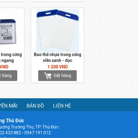
 trong cứng
Bao thẻ nhựa trong cứng
h ngang
viền xanh - dọc
 VND
1 200 VND
YẾN MÃI
BẢN ĐỒ
LIÊN HỆ
ng Thủ Đức
ường Trường Thọ, TP. Thủ Đức
902 433 882
-
0947 191 012