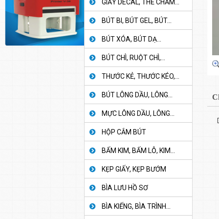
GIẤY DECAL, THẺ CHẤM...
BÚT BI, BÚT GEL, BÚT...
BÚT XÓA, BÚT DẠ...
BÚT CHÌ, RUỘT CHÌ,...
THƯỚC KẺ, THƯỚC KÉO,...
BÚT LÔNG DẦU, LÔNG...
C
MỰC LÔNG DẦU, LÔNG...
HỘP CẮM BÚT
BẤM KIM, BẤM LỖ, KIM...
KẸP GIẤY, KẸP BƯỚM
BÌA LƯU HỒ SƠ
BÌA KIẾNG, BÌA TRÌNH...