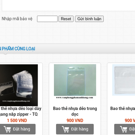
Nhập mã bảo vệ
 PHẨM CÙNG LOẠI
 thẻ nhựa dẻo loại dày
Bao thẻ nhựa dẻo trong
Bao thẻ nhự
ang nắp zipper - TQ
dọc
1 500 VND
900 VND
900 