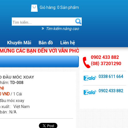
Giỏ hàng:
0
Sản phẩm
Tìm kiếm nâng cao
Khuyến Mãi
Bản đồ
Liên hệ
G CÁC BẠN ĐẾN VỚI VĂN PHÒNG PHẨM ÁNH HẰNG. CHÚ
0902 433 882
(08) 37201290
0338 611 664
O ĐẦU MÓC XOAY
phẩm:
TD-008
 hệ
0902 433 882
0 VND
/ 1 Cái
đầu móc xoay
 xuất :
Việt Nam
 bán : N/A