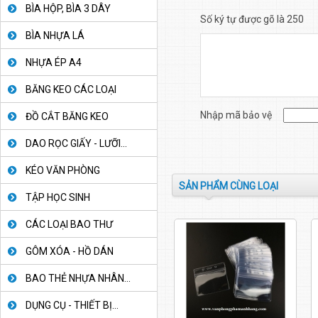
BÌA HỘP, BÌA 3 DÂY
Số ký tự được gõ là 250
BÌA NHỰA LÁ
NHỰA ÉP A4
BĂNG KEO CÁC LOẠI
Nhập mã bảo vệ
ĐỒ CẮT BĂNG KEO
DAO RỌC GIẤY - LƯỠI...
KÉO VĂN PHÒNG
SẢN PHẨM CÙNG LOẠI
TẬP HỌC SINH
CÁC LOẠI BAO THƯ
GÔM XÓA - HỒ DÁN
BAO THẺ NHỰA NHÂN...
DỤNG CỤ - THIẾT BỊ...