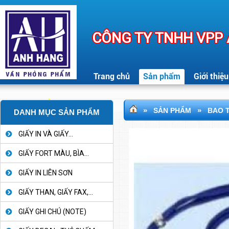
CÔNG TY TNHH VPP
Trang chủ
Sản phẩm
Giới thiệu
»
»
SẢN PHẨM
BAO T
DANH MỤC SẢN PHẨM
GIẤY IN VÀ GIẤY...
GIẤY FORT MÀU, BÌA...
GIẤY IN LIÊN SƠN
GIẤY THAN, GIẤY FAX,...
GIẤY GHI CHÚ (NOTE)