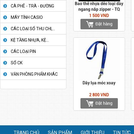
Bao thẻ nhựa dẻo loại dày
CÀ PHÊ - TRÀ - ĐƯỜNG
ngang nắp zipper - TQ
1 500 VND
MÁY TÍNH CASIO
CÁC LOẠI SỔ THU CHI,...
KỆ TẦNG NHỰA, KỆ...
CÁC LOẠI PIN
SỔ CK
VĂN PHÒNG PHẨM KHÁC
Dây lụa móc xoay
2 800 VND
TRANG CHỦ
SẢN PHẨM
GIỚI THIỆU
TIN TỨC