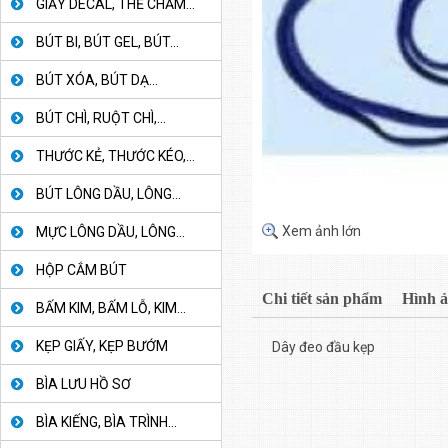
GIẤY DECAL, THẺ CHẤM...
BÚT BI, BÚT GEL, BÚT...
BÚT XÓA, BÚT DẠ...
BÚT CHÌ, RUỘT CHÌ,...
THƯỚC KẺ, THƯỚC KÉO,...
BÚT LÔNG DẦU, LÔNG...
Xem ảnh lớn
MỰC LÔNG DẦU, LÔNG...
HỘP CẮM BÚT
Chi tiết sản phẩm
Hình 
BẤM KIM, BẤM LỖ, KIM...
KẸP GIẤY, KẸP BƯỚM
Dây đeo đầu kẹp
BÌA LƯU HỒ SƠ
BÌA KIẾNG, BÌA TRÌNH...