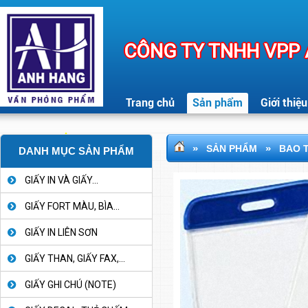
CÔNG TY TNHH VPP
Trang chủ
Sản phẩm
Giới thiệu
»
»
SẢN PHẨM
BAO T
DANH MỤC SẢN PHẨM
GIẤY IN VÀ GIẤY...
GIẤY FORT MÀU, BÌA...
GIẤY IN LIÊN SƠN
GIẤY THAN, GIẤY FAX,...
GIẤY GHI CHÚ (NOTE)