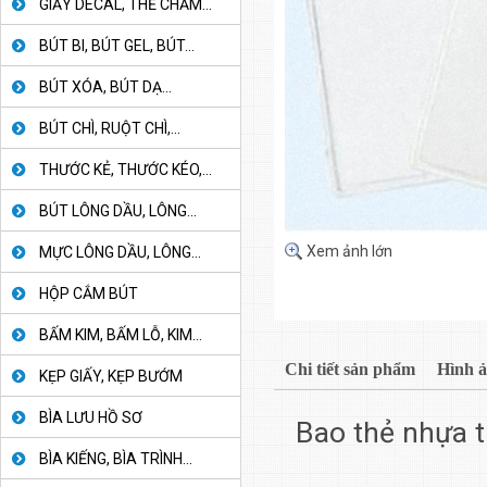
GIẤY DECAL, THẺ CHẤM...
BÚT BI, BÚT GEL, BÚT...
BÚT XÓA, BÚT DẠ...
BÚT CHÌ, RUỘT CHÌ,...
THƯỚC KẺ, THƯỚC KÉO,...
BÚT LÔNG DẦU, LÔNG...
Xem ảnh lớn
MỰC LÔNG DẦU, LÔNG...
HỘP CẮM BÚT
BẤM KIM, BẤM LỖ, KIM...
Chi tiết sản phẩm
Hình 
KẸP GIẤY, KẸP BƯỚM
BÌA LƯU HỒ SƠ
Bao thẻ nhựa t
BÌA KIẾNG, BÌA TRÌNH...