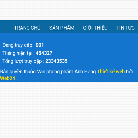
TRANG CHỦ
SẢN PHẨM
GIỚI THIỆU
TIN TỨC
Đang truy cập :
901
Tháng hiện tại :
454327
Tổng lượt truy cập :
23343535
Bản quyền thuộc Văn phòng phẩm Ánh Hằng
Thiết kế web
bởi
Web24