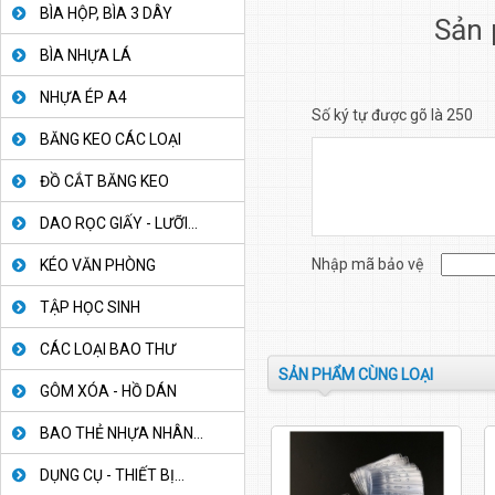
BÌA HỘP, BÌA 3 DÂY
Sản 
BÌA NHỰA LÁ
NHỰA ÉP A4
Số ký tự được gõ là 250
BĂNG KEO CÁC LOẠI
ĐỒ CẮT BĂNG KEO
DAO RỌC GIẤY - LƯỠI...
Nhập mã bảo vệ
KÉO VĂN PHÒNG
TẬP HỌC SINH
CÁC LOẠI BAO THƯ
SẢN PHẨM CÙNG LOẠI
GÔM XÓA - HỒ DÁN
BAO THẺ NHỰA NHÂN...
DỤNG CỤ - THIẾT BỊ...