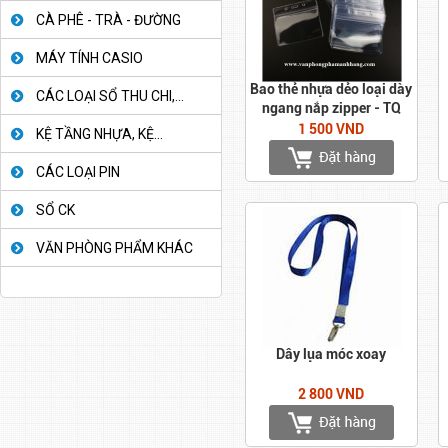
CÀ PHÊ - TRÀ - ĐƯỜNG
MÁY TÍNH CASIO
Bao thẻ nhựa dẻo loại dày
CÁC LOẠI SỔ THU CHI,...
ngang nắp zipper - TQ
1 500 VND
KỆ TẦNG NHỰA, KỆ...
CÁC LOẠI PIN
SỔ CK
VĂN PHÒNG PHẨM KHÁC
Dây lụa móc xoay
2 800 VND