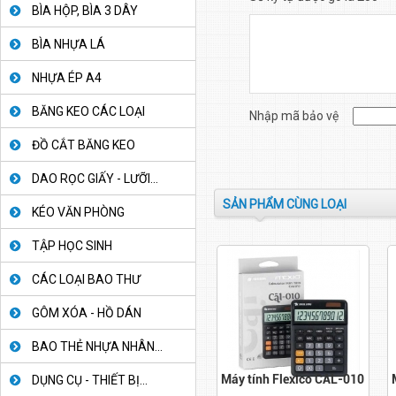
BÌA HỘP, BÌA 3 DÂY
BÌA NHỰA LÁ
NHỰA ÉP A4
BĂNG KEO CÁC LOẠI
Nhập mã bảo vệ
ĐỒ CẮT BĂNG KEO
DAO RỌC GIẤY - LƯỠI...
SẢN PHẨM CÙNG LOẠI
KÉO VĂN PHÒNG
TẬP HỌC SINH
CÁC LOẠI BAO THƯ
GÔM XÓA - HỒ DÁN
BAO THẺ NHỰA NHÂN...
Máy tính Flexico CAL-010
DỤNG CỤ - THIẾT BỊ...