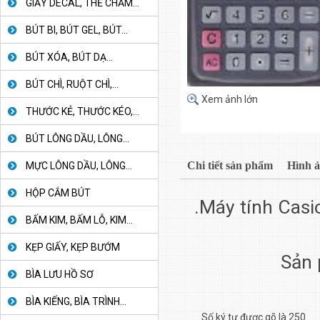
GIẤY DECAL, THẺ CHẤM...
BÚT BI, BÚT GEL, BÚT...
BÚT XÓA, BÚT DẠ...
BÚT CHÌ, RUỘT CHÌ,...
Xem ảnh lớn
THƯỚC KẺ, THƯỚC KÉO,...
BÚT LÔNG DẦU, LÔNG...
Chi tiết sản phẩm
Hình 
MỰC LÔNG DẦU, LÔNG...
HỘP CẮM BÚT
.Máy tính Casi
BẤM KIM, BẤM LỖ, KIM...
KẸP GIẤY, KẸP BƯỚM
Sản 
BÌA LƯU HỒ SƠ
BÌA KIẾNG, BÌA TRÌNH...
Số ký tự được gõ là 250