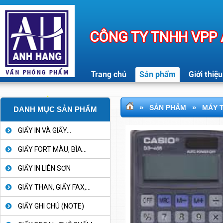
CÔNG TY TNHH VPP
Trang chủ
Sản phẩm
Giới thiệu
»
»
SẢN PHẨM
MÁY T
DANH MỤC SẢN PHẨM
GIẤY IN VÀ GIẤY...
GIẤY FORT MÀU, BÌA...
GIẤY IN LIÊN SƠN
GIẤY THAN, GIẤY FAX,...
GIẤY GHI CHÚ (NOTE)