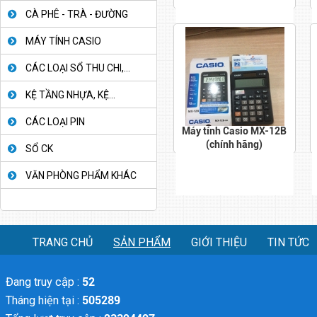
CÀ PHÊ - TRÀ - ĐƯỜNG
MÁY TÍNH CASIO
CÁC LOẠI SỔ THU CHI,...
KỆ TẦNG NHỰA, KỆ...
CÁC LOẠI PIN
Máy tính Casio MX-12B
(chính hãng)
SỔ CK
VĂN PHÒNG PHẨM KHÁC
TRANG CHỦ
SẢN PHẨM
GIỚI THIỆU
TIN TỨC
Đang truy cập :
52
Tháng hiện tại :
505289