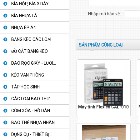
BÌA HỘP, BÌA 3 DÂY
Nhập mã bảo vệ
BÌA NHỰA LÁ
NHỰA ÉP A4
BĂNG KEO CÁC LOẠI
SẢN PHẨM CÙNG LOẠI
ĐỒ CẮT BĂNG KEO
DAO RỌC GIẤY - LƯỠI...
KÉO VĂN PHÒNG
TẬP HỌC SINH
CÁC LOẠI BAO THƯ
Máy tính Flexico CAL-010
GÔM XÓA - HỒ DÁN
BAO THẺ NHỰA NHÂN...
DỤNG CỤ - THIẾT BỊ...