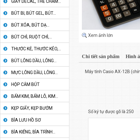
GIẤY DECAL, THẺ CHẤM...
BÚT BI, BÚT GEL, BÚT...
BÚT XÓA, BÚT DẠ...
Xem ảnh lớn
BÚT CHÌ, RUỘT CHÌ,...
THƯỚC KẺ, THƯỚC KÉO,...
Chi tiết sản phẩm
Hình 
BÚT LÔNG DẦU, LÔNG...
Máy tính Casio AX-12B (chí
MỰC LÔNG DẦU, LÔNG...
HỘP CẮM BÚT
BẤM KIM, BẤM LỖ, KIM...
KẸP GIẤY, KẸP BƯỚM
Số ký tự được gõ là 250
BÌA LƯU HỒ SƠ
BÌA KIẾNG, BÌA TRÌNH...