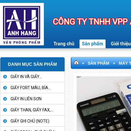
CÔNG TY TNHH VPP
Trang chủ
Sản phẩm
Giới thiệu
»
»
SẢN PHẨM
MÁY T
DANH MỤC SẢN PHẨM
GIẤY IN VÀ GIẤY...
GIẤY FORT MÀU, BÌA...
GIẤY IN LIÊN SƠN
GIẤY THAN, GIẤY FAX,...
GIẤY GHI CHÚ (NOTE)