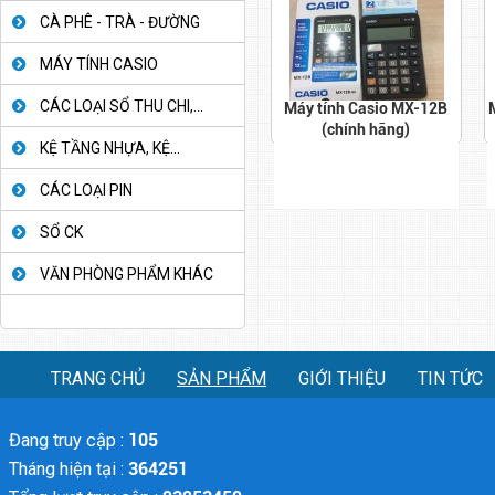
CÀ PHÊ - TRÀ - ĐƯỜNG
MÁY TÍNH CASIO
CÁC LOẠI SỔ THU CHI,...
Máy tính Casio MX-12B
(chính hãng)
KỆ TẦNG NHỰA, KỆ...
CÁC LOẠI PIN
SỔ CK
VĂN PHÒNG PHẨM KHÁC
TRANG CHỦ
SẢN PHẨM
GIỚI THIỆU
TIN TỨC
Đang truy cập :
105
Tháng hiện tại :
364251