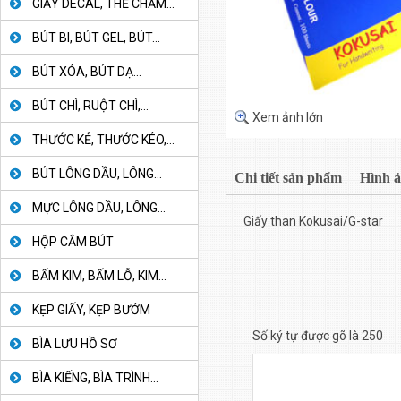
GIẤY DECAL, THẺ CHẤM...
BÚT BI, BÚT GEL, BÚT...
BÚT XÓA, BÚT DẠ...
BÚT CHÌ, RUỘT CHÌ,...
Xem ảnh lớn
THƯỚC KẺ, THƯỚC KÉO,...
BÚT LÔNG DẦU, LÔNG...
Chi tiết sản phẩm
Hình 
MỰC LÔNG DẦU, LÔNG...
Giấy than Kokusai/G-star
HỘP CẮM BÚT
BẤM KIM, BẤM LỖ, KIM...
KẸP GIẤY, KẸP BƯỚM
Số ký tự được gõ là 250
BÌA LƯU HỒ SƠ
BÌA KIẾNG, BÌA TRÌNH...