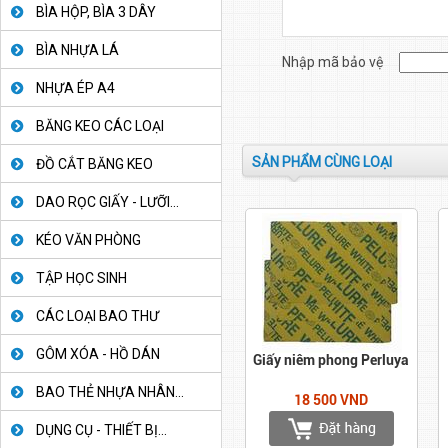
BÌA HỘP, BÌA 3 DÂY
BÌA NHỰA LÁ
Nhập mã bảo vệ
NHỰA ÉP A4
BĂNG KEO CÁC LOẠI
SẢN PHẨM CÙNG LOẠI
ĐỒ CẮT BĂNG KEO
DAO RỌC GIẤY - LƯỠI...
KÉO VĂN PHÒNG
TẬP HỌC SINH
CÁC LOẠI BAO THƯ
GÔM XÓA - HỒ DÁN
Giấy niêm phong Perluya
BAO THẺ NHỰA NHÂN...
18 500 VND
DỤNG CỤ - THIẾT BỊ...