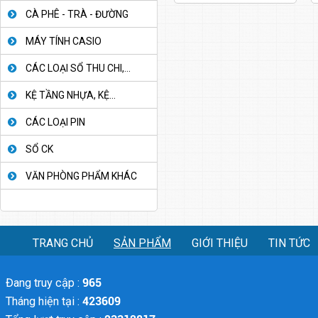
CÀ PHÊ - TRÀ - ĐƯỜNG
MÁY TÍNH CASIO
CÁC LOẠI SỔ THU CHI,...
KỆ TẦNG NHỰA, KỆ...
CÁC LOẠI PIN
SỔ CK
VĂN PHÒNG PHẨM KHÁC
TRANG CHỦ
SẢN PHẨM
GIỚI THIỆU
TIN TỨC
Đang truy cập :
965
Tháng hiện tại :
423609