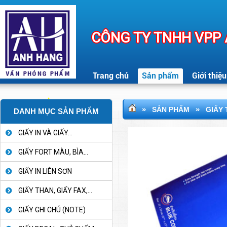
CÔNG TY TNHH VPP
Trang chủ
Sản phẩm
Giới thiệu
»
»
SẢN PHẨM
GIẤY 
DANH MỤC SẢN PHẨM
GIẤY IN VÀ GIẤY...
GIẤY FORT MÀU, BÌA...
GIẤY IN LIÊN SƠN
GIẤY THAN, GIẤY FAX,...
GIẤY GHI CHÚ (NOTE)