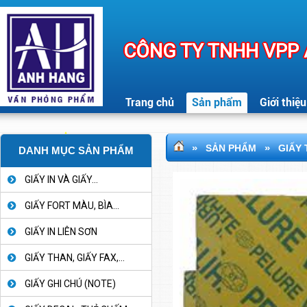
CÔNG TY TNHH VPP
Trang chủ
Sản phẩm
Giới thiệu
»
»
SẢN PHẨM
GIẤY 
DANH MỤC SẢN PHẨM
GIẤY IN VÀ GIẤY...
GIẤY FORT MÀU, BÌA...
GIẤY IN LIÊN SƠN
GIẤY THAN, GIẤY FAX,...
GIẤY GHI CHÚ (NOTE)