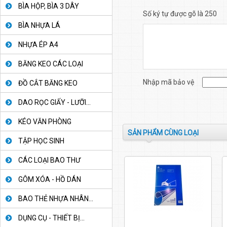
BÌA HỘP, BÌA 3 DÂY
Số ký tự được gõ là 250
BÌA NHỰA LÁ
NHỰA ÉP A4
BĂNG KEO CÁC LOẠI
Nhập mã bảo vệ
ĐỒ CẮT BĂNG KEO
DAO RỌC GIẤY - LƯỠI...
KÉO VĂN PHÒNG
SẢN PHẨM CÙNG LOẠI
TẬP HỌC SINH
CÁC LOẠI BAO THƯ
GÔM XÓA - HỒ DÁN
BAO THẺ NHỰA NHÂN...
DỤNG CỤ - THIẾT BỊ...