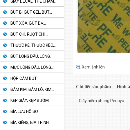
GIẤY DECAL, THẺ CHẤM...
BÚT BI, BÚT GEL, BÚT...
BÚT XÓA, BÚT DẠ...
BÚT CHÌ, RUỘT CHÌ,...
THƯỚC KẺ, THƯỚC KÉO,...
BÚT LÔNG DẦU, LÔNG...
Xem ảnh lớn
MỰC LÔNG DẦU, LÔNG...
HỘP CẮM BÚT
Chi tiết sản phẩm
Hình 
BẤM KIM, BẤM LỖ, KIM...
KẸP GIẤY, KẸP BƯỚM
Giấy niêm phong Perluya
BÌA LƯU HỒ SƠ
BÌA KIẾNG, BÌA TRÌNH...