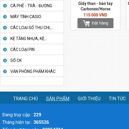
Giấy than - bàn tay
CÀ PHÊ - TRÀ - ĐƯỜNG
Carbonex/Horse
115 000 VND
MÁY TÍNH CASIO
CÁC LOẠI SỔ THU CHI,...
KỆ TẦNG NHỰA, KỆ...
CÁC LOẠI PIN
SỔ CK
VĂN PHÒNG PHẨM KHÁC
TRANG CHỦ
SẢN PHẨM
GIỚI THIỆU
TIN TỨC
Đang truy cập :
229
Tháng hiện tại :
365526