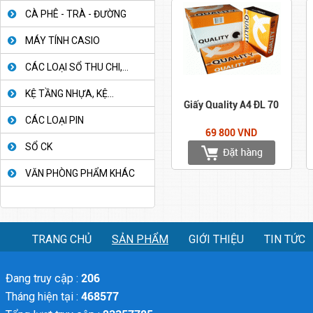
CÀ PHÊ - TRÀ - ĐƯỜNG
MÁY TÍNH CASIO
CÁC LOẠI SỔ THU CHI,...
KỆ TẦNG NHỰA, KỆ...
Giấy Quality A4 ĐL 70
CÁC LOẠI PIN
69 800 VND
SỔ CK
VĂN PHÒNG PHẨM KHÁC
TRANG CHỦ
SẢN PHẨM
GIỚI THIỆU
TIN TỨC
Đang truy cập :
206
Tháng hiện tại :
468577