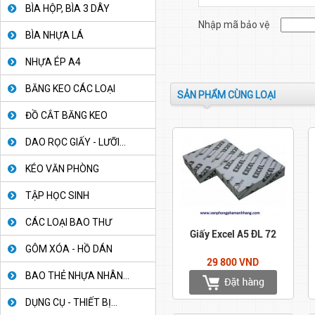
BÌA HỘP, BÌA 3 DÂY
Nhập mã bảo vệ
BÌA NHỰA LÁ
NHỰA ÉP A4
BĂNG KEO CÁC LOẠI
SẢN PHẨM CÙNG LOẠI
ĐỒ CẮT BĂNG KEO
DAO RỌC GIẤY - LƯỠI...
KÉO VĂN PHÒNG
TẬP HỌC SINH
CÁC LOẠI BAO THƯ
Giấy Excel A5 ĐL 72
GÔM XÓA - HỒ DÁN
29 800 VND
BAO THẺ NHỰA NHÂN...
DỤNG CỤ - THIẾT BỊ...