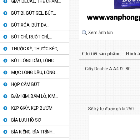
GIẤY DECAL, THẺ CHẤM...
BÚT BI, BÚT GEL, BÚT...
BÚT XÓA, BÚT DẠ...
Xem ảnh lớn
BÚT CHÌ, RUỘT CHÌ,...
THƯỚC KẺ, THƯỚC KÉO,...
Chi tiết sản phẩm
Hình 
BÚT LÔNG DẦU, LÔNG...
Giấy Double A A4 ĐL 80
MỰC LÔNG DẦU, LÔNG...
HỘP CẮM BÚT
BẤM KIM, BẤM LỖ, KIM...
KẸP GIẤY, KẸP BƯỚM
Số ký tự được gõ là 250
BÌA LƯU HỒ SƠ
BÌA KIẾNG, BÌA TRÌNH...