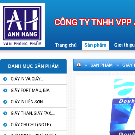
CÔNG TY TNHH VPP
Trang chủ
Sản phẩm
Giới thiệu
»
»
SẢN PHẨM
GIẤY 
DANH MỤC SẢN PHẨM
GIẤY IN VÀ GIẤY...
GIẤY FORT MÀU, BÌA...
GIẤY IN LIÊN SƠN
GIẤY THAN, GIẤY FAX,...
GIẤY GHI CHÚ (NOTE)