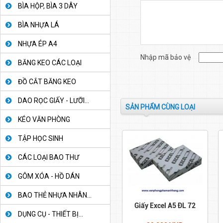
BÌA HỘP, BÌA 3 DÂY
BÌA NHỰA LÁ
NHỰA ÉP A4
Nhập mã bảo vệ
BĂNG KEO CÁC LOẠI
ĐỒ CẮT BĂNG KEO
DAO RỌC GIẤY - LƯỠI...
SẢN PHẨM CÙNG LOẠI
KÉO VĂN PHÒNG
TẬP HỌC SINH
CÁC LOẠI BAO THƯ
GÔM XÓA - HỒ DÁN
BAO THẺ NHỰA NHÂN...
Giấy Excel A5 ĐL 72
DỤNG CỤ - THIẾT BỊ...