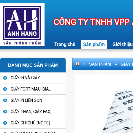
CÔNG TY TNHH VPP
Trang chủ
Sản phẩm
Giới thiệu
»
»
SẢN PHẨM
GIẤY 
DANH MỤC SẢN PHẨM
GIẤY IN VÀ GIẤY...
GIẤY FORT MÀU, BÌA...
GIẤY IN LIÊN SƠN
GIẤY THAN, GIẤY FAX,...
GIẤY GHI CHÚ (NOTE)