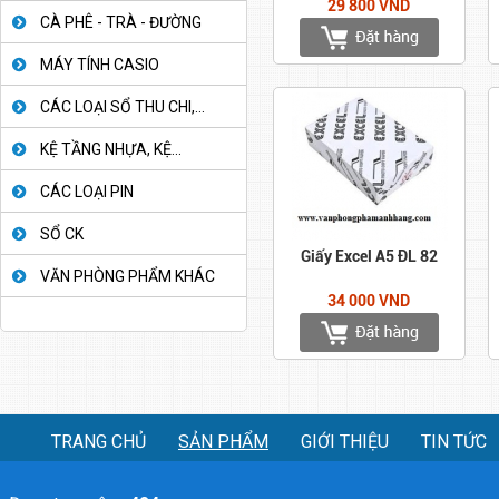
29 800 VND
CÀ PHÊ - TRÀ - ĐƯỜNG
MÁY TÍNH CASIO
CÁC LOẠI SỔ THU CHI,...
KỆ TẦNG NHỰA, KỆ...
CÁC LOẠI PIN
SỔ CK
Giấy Excel A5 ĐL 82
VĂN PHÒNG PHẨM KHÁC
34 000 VND
TRANG CHỦ
SẢN PHẨM
GIỚI THIỆU
TIN TỨC