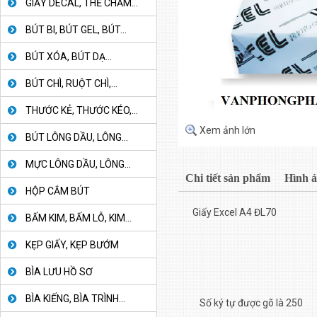
GIẤY DECAL, THẺ CHẤM...
BÚT BI, BÚT GEL, BÚT...
BÚT XÓA, BÚT DẠ...
BÚT CHÌ, RUỘT CHÌ,...
THƯỚC KẺ, THƯỚC KÉO,...
Xem ảnh lớn
BÚT LÔNG DẦU, LÔNG...
MỰC LÔNG DẦU, LÔNG...
Chi tiết sản phẩm
Hình 
HỘP CẮM BÚT
Giấy Excel A4 ĐL70
BẤM KIM, BẤM LỖ, KIM...
KẸP GIẤY, KẸP BƯỚM
BÌA LƯU HỒ SƠ
BÌA KIẾNG, BÌA TRÌNH...
Số ký tự được gõ là 250