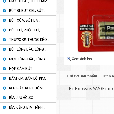
GIẤY DECAL, THẺ CHẤM...
BÚT BI, BÚT GEL, BÚT...
BÚT XÓA, BÚT DẠ...
BÚT CHÌ, RUỘT CHÌ,...
THƯỚC KẺ, THƯỚC KÉO,...
BÚT LÔNG DẦU, LÔNG...
Xem ảnh lớn
MỰC LÔNG DẦU, LÔNG...
HỘP CẮM BÚT
Chi tiết sản phẩm
Hình 
BẤM KIM, BẤM LỖ, KIM...
KẸP GIẤY, KẸP BƯỚM
Pin Panasonic AAA (Pin máy
BÌA LƯU HỒ SƠ
BÌA KIẾNG, BÌA TRÌNH...