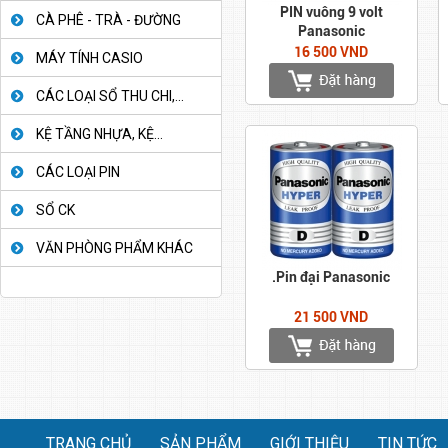
PIN vuông 9 volt
CÀ PHÊ - TRÀ - ĐƯỜNG
Panasonic
16 500 VND
MÁY TÍNH CASIO
CÁC LOẠI SỔ THU CHI,...
KỆ TẦNG NHỰA, KỆ...
CÁC LOẠI PIN
SỔ CK
VĂN PHÒNG PHẨM KHÁC
.Pin đại Panasonic
21 500 VND
TRANG CHỦ
SẢN PHẨM
GIỚI THIỆU
TIN TỨC