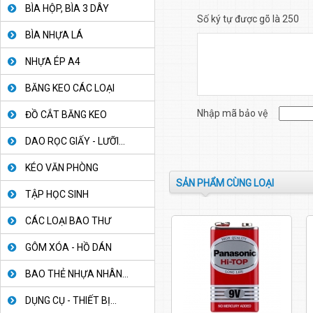
BÌA HỘP, BÌA 3 DÂY
Số ký tự được gõ là 250
BÌA NHỰA LÁ
NHỰA ÉP A4
BĂNG KEO CÁC LOẠI
Nhập mã bảo vệ
ĐỒ CẮT BĂNG KEO
DAO RỌC GIẤY - LƯỠI...
KÉO VĂN PHÒNG
SẢN PHẨM CÙNG LOẠI
TẬP HỌC SINH
CÁC LOẠI BAO THƯ
GÔM XÓA - HỒ DÁN
BAO THẺ NHỰA NHÂN...
DỤNG CỤ - THIẾT BỊ...