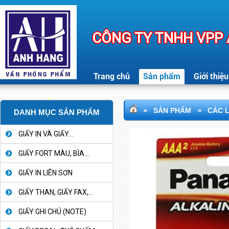
CÔNG TY TNHH VPP
Trang chủ
Sản phẩm
Giới thiệu
»
»
SẢN PHẨM
CÁC L
DANH MỤC SẢN PHẨM
GIẤY IN VÀ GIẤY...
GIẤY FORT MÀU, BÌA...
GIẤY IN LIÊN SƠN
GIẤY THAN, GIẤY FAX,...
GIẤY GHI CHÚ (NOTE)