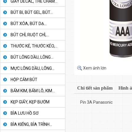
GIẤY DECAL, THẺ CHẤM...
BÚT BI, BÚT GEL, BÚT...
BÚT XÓA, BÚT DẠ...
BÚT CHÌ, RUỘT CHÌ,...
THƯỚC KẺ, THƯỚC KÉO,...
BÚT LÔNG DẦU, LÔNG...
Xem ảnh lớn
MỰC LÔNG DẦU, LÔNG...
HỘP CẮM BÚT
Chi tiết sản phẩm
Hình 
BẤM KIM, BẤM LỖ, KIM...
KẸP GIẤY, KẸP BƯỚM
Pin 3A Panasonic
BÌA LƯU HỒ SƠ
BÌA KIẾNG, BÌA TRÌNH...