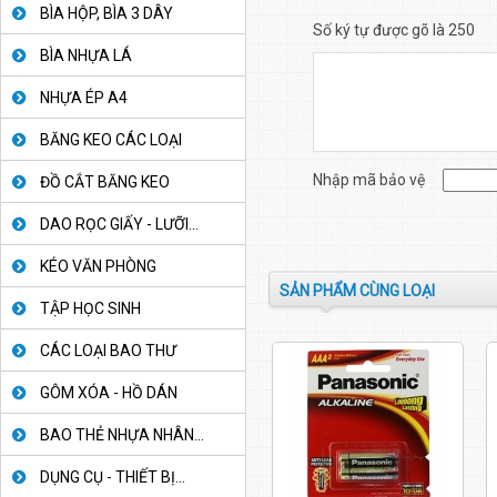
BÌA HỘP, BÌA 3 DÂY
Số ký tự được gõ là 250
BÌA NHỰA LÁ
NHỰA ÉP A4
BĂNG KEO CÁC LOẠI
Nhập mã bảo vệ
ĐỒ CẮT BĂNG KEO
DAO RỌC GIẤY - LƯỠI...
KÉO VĂN PHÒNG
SẢN PHẨM CÙNG LOẠI
TẬP HỌC SINH
CÁC LOẠI BAO THƯ
GÔM XÓA - HỒ DÁN
BAO THẺ NHỰA NHÂN...
DỤNG CỤ - THIẾT BỊ...