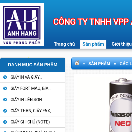
CÔNG TY TNHH VPP
Trang chủ
Sản phẩm
Giới thiệu
»
»
SẢN PHẨM
CÁC L
DANH MỤC SẢN PHẨM
GIẤY IN VÀ GIẤY...
GIẤY FORT MÀU, BÌA...
GIẤY IN LIÊN SƠN
GIẤY THAN, GIẤY FAX,...
GIẤY GHI CHÚ (NOTE)