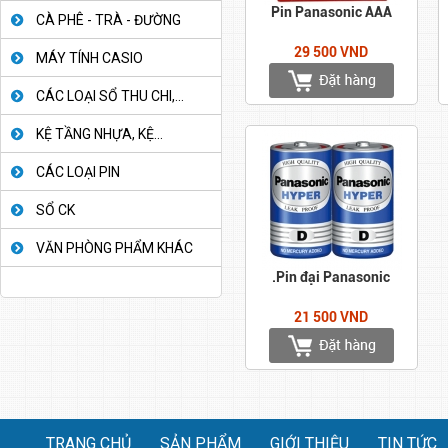
Pin Panasonic AAA
CÀ PHÊ - TRÀ - ĐƯỜNG
29 500 VND
MÁY TÍNH CASIO
CÁC LOẠI SỔ THU CHI,...
KỆ TẦNG NHỰA, KỆ...
CÁC LOẠI PIN
SỔ CK
VĂN PHÒNG PHẨM KHÁC
.Pin đại Panasonic
21 500 VND
TRANG CHỦ
SẢN PHẨM
GIỚI THIỆU
TIN TỨC