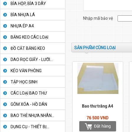
BÌA HỘP, BÌA 3 DÂY
BÌA NHỰA LÁ
Nhập mã bảo vệ
NHỰA ÉP A4
BĂNG KEO CÁC LOẠI
SẢN PHẨM CÙNG LOẠI
ĐỒ CẮT BĂNG KEO
DAO RỌC GIẤY - LƯỠI...
KÉO VĂN PHÒNG
TẬP HỌC SINH
CÁC LOẠI BAO THƯ
GÔM XÓA - HỒ DÁN
Bao thư trắng A4
BAO THẺ NHỰA NHÂN...
76 500 VND
DỤNG CỤ - THIẾT BỊ...