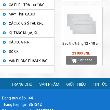
CÀ PHÊ - TRÀ - ĐƯỜNG
MÁY TÍNH CASIO
CÁC LOẠI SỔ THU CHI,...
KỆ TẦNG NHỰA, KỆ...
CÁC LOẠI PIN
Bao thư trắng 12 * 18 cm
SỔ CK
23 000 VND
VĂN PHÒNG PHẨM KHÁC
TRANG CHỦ
SẢN PHẨM
GIỚI THIỆU
TIN TỨC
Đang truy cập :
44
Tháng hiện tại :
361342