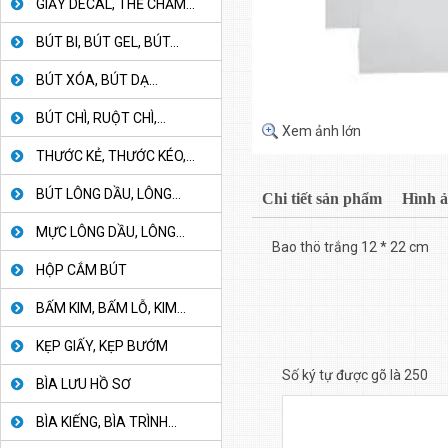
GIẤY DECAL, THẺ CHẤM...
BÚT BI, BÚT GEL, BÚT...
BÚT XÓA, BÚT DẠ...
BÚT CHÌ, RUỘT CHÌ,...
Xem ảnh lớn
THƯỚC KẺ, THƯỚC KÉO,...
BÚT LÔNG DẦU, LÔNG...
Chi tiết sản phẩm
Hình 
MỰC LÔNG DẦU, LÔNG...
Bao thö trắng 12 * 22 cm
HỘP CẮM BÚT
BẤM KIM, BẤM LỖ, KIM...
KẸP GIẤY, KẸP BƯỚM
Số ký tự được gõ là 250
BÌA LƯU HỒ SƠ
BÌA KIẾNG, BÌA TRÌNH...