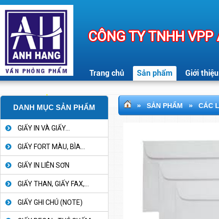
CÔNG TY TNHH VPP
Trang chủ
Sản phẩm
Giới thiệu
»
»
SẢN PHẨM
CÁC 
DANH MỤC SẢN PHẨM
GIẤY IN VÀ GIẤY...
GIẤY FORT MÀU, BÌA...
GIẤY IN LIÊN SƠN
GIẤY THAN, GIẤY FAX,...
GIẤY GHI CHÚ (NOTE)