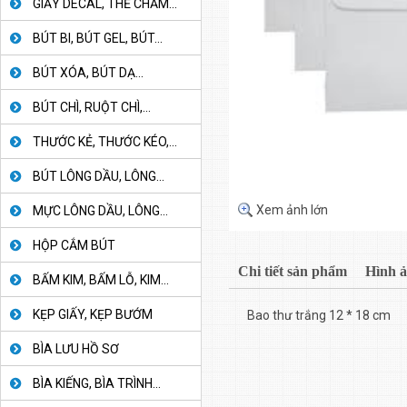
GIẤY DECAL, THẺ CHẤM...
BÚT BI, BÚT GEL, BÚT...
BÚT XÓA, BÚT DẠ...
BÚT CHÌ, RUỘT CHÌ,...
THƯỚC KẺ, THƯỚC KÉO,...
BÚT LÔNG DẦU, LÔNG...
Xem ảnh lớn
MỰC LÔNG DẦU, LÔNG...
HỘP CẮM BÚT
Chi tiết sản phẩm
Hình 
BẤM KIM, BẤM LỖ, KIM...
KẸP GIẤY, KẸP BƯỚM
Bao thư trắng 12 * 18 cm
BÌA LƯU HỒ SƠ
BÌA KIẾNG, BÌA TRÌNH...