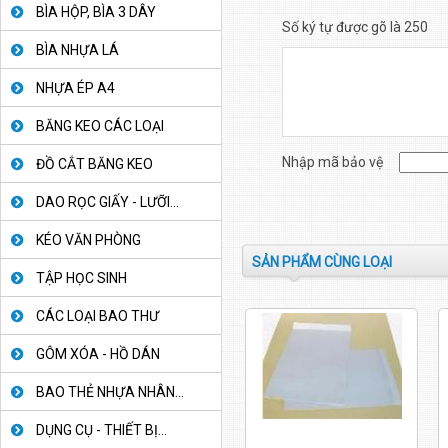
BÌA HỘP, BÌA 3 DÂY
Số ký tự được gõ là 250
BÌA NHỰA LÁ
NHỰA ÉP A4
BĂNG KEO CÁC LOẠI
Nhập mã bảo vệ
ĐỒ CẮT BĂNG KEO
DAO RỌC GIẤY - LƯỠI...
KÉO VĂN PHÒNG
SẢN PHẨM CÙNG LOẠI
TẬP HỌC SINH
CÁC LOẠI BAO THƯ
GÔM XÓA - HỒ DÁN
BAO THẺ NHỰA NHÂN...
DỤNG CỤ - THIẾT BỊ...