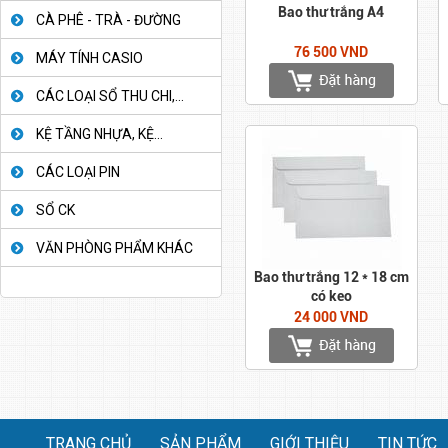
Bao thư trắng A4
CÀ PHÊ - TRÀ - ĐƯỜNG
76 500 VND
MÁY TÍNH CASIO
CÁC LOẠI SỔ THU CHI,...
KỆ TẦNG NHỰA, KỆ...
CÁC LOẠI PIN
SỔ CK
VĂN PHÒNG PHẨM KHÁC
Bao thư trắng 12 * 18 cm
có keo
24 000 VND
TRANG CHỦ
SẢN PHẨM
GIỚI THIỆU
TIN TỨC