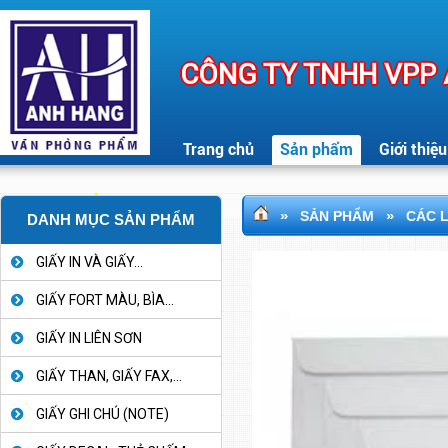
CÔNG TY TNHH VPP
Trang chủ
Sản phẩm
Giới thiệu
»
»
SẢN PHẨM
CÁC 
DANH MỤC SẢN PHẨM
GIẤY IN VÀ GIẤY...
GIẤY FORT MÀU, BÌA...
GIẤY IN LIÊN SƠN
GIẤY THAN, GIẤY FAX,...
GIẤY GHI CHÚ (NOTE)