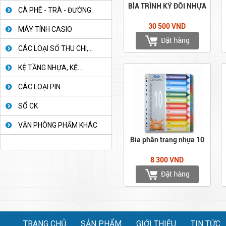
BÌA TRÌNH KÝ ĐÔI NHỰA
CÀ PHÊ - TRÀ - ĐƯỜNG
30 500 VND
MÁY TÍNH CASIO
CÁC LOẠI SỔ THU CHI,...
KỆ TẦNG NHỰA, KỆ...
CÁC LOẠI PIN
SỔ CK
VĂN PHÒNG PHẨM KHÁC
Bìa phân trang nhựa 10
8 300 VND
TRANG CHỦ
SẢN PHẨM
GIỚI THIỆU
TIN TỨC