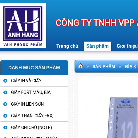
CÔNG TY TNHH VPP
Trang chủ
Sản phẩm
Giới thiệu
»
»
SẢN PHẨM
BÌA K
DANH MỤC SẢN PHẨM
GIẤY IN VÀ GIẤY...
GIẤY FORT MÀU, BÌA...
GIẤY IN LIÊN SƠN
GIẤY THAN, GIẤY FAX,...
GIẤY GHI CHÚ (NOTE)