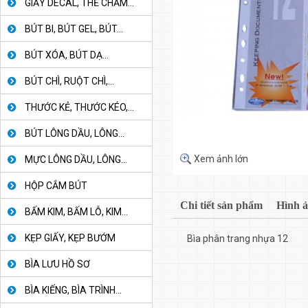
GIẤY DECAL, THẺ CHẤM...
BÚT BI, BÚT GEL, BÚT...
BÚT XÓA, BÚT DẠ...
BÚT CHÌ, RUỘT CHÌ,...
THƯỚC KẺ, THƯỚC KÉO,...
BÚT LÔNG DẦU, LÔNG...
Xem ảnh lớn
MỰC LÔNG DẦU, LÔNG...
HỘP CẮM BÚT
Chi tiết sản phẩm
Hình 
BẤM KIM, BẤM LỖ, KIM...
KẸP GIẤY, KẸP BƯỚM
Bìa phân trang nhựa 12
BÌA LƯU HỒ SƠ
BÌA KIẾNG, BÌA TRÌNH...