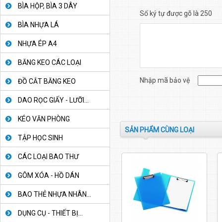
BÌA HỘP, BÌA 3 DÂY
Số ký tự được gõ là 250
BÌA NHỰA LÁ
NHỰA ÉP A4
BĂNG KEO CÁC LOẠI
Nhập mã bảo vệ
ĐỒ CẮT BĂNG KEO
DAO RỌC GIẤY - LƯỠI...
KÉO VĂN PHÒNG
SẢN PHẨM CÙNG LOẠI
TẬP HỌC SINH
CÁC LOẠI BAO THƯ
GÔM XÓA - HỒ DÁN
BAO THẺ NHỰA NHÂN...
DỤNG CỤ - THIẾT BỊ...