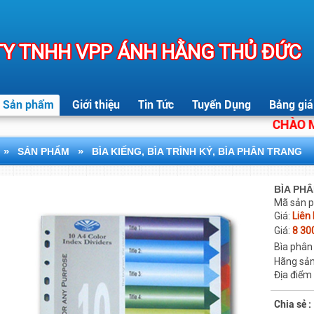
Y TNHH VPP ÁNH HẰNG THỦ ĐỨC
Sản phẩm
Giới thiệu
Tin Tức
Tuyển Dụng
Bảng giá
CHÀO MỪN
»
»
SẢN PHẨM
BÌA KIẾNG, BÌA TRÌNH KÝ, BÌA PHÂN TRANG
BÌA PH
Mã sản 
Giá:
Liên
Giá:
8 30
Bìa phân
Hãng sản
Địa điểm
Chia sẻ :