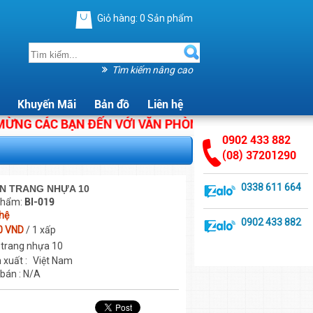
Giỏ hàng:
0
Sản phẩm
Tìm kiếm nâng cao
Khuyến Mãi
Bản đồ
Liên hệ
G CÁC BẠN ĐẾN VỚI VĂN PHÒNG PHẨM ÁNH HẰNG. CHÚ
0902 433 882
(08) 37201290
0338 611 664
ÂN TRANG NHỰA 10
phẩm:
BI-019
 hệ
0902 433 882
0 VND
/ 1 xấp
 trang nhựa 10
 xuất :
Việt Nam
 bán : N/A