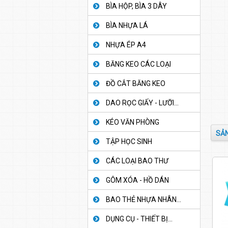
BÌA HỘP, BÌA 3 DÂY
BÌA NHỰA LÁ
NHỰA ÉP A4
BĂNG KEO CÁC LOẠI
ĐỒ CẮT BĂNG KEO
DAO RỌC GIẤY - LƯỠI...
KÉO VĂN PHÒNG
SẢN
TẬP HỌC SINH
CÁC LOẠI BAO THƯ
GÔM XÓA - HỒ DÁN
BAO THẺ NHỰA NHÂN...
DỤNG CỤ - THIẾT BỊ...