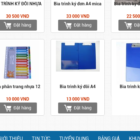
A TRÌNH KÝ ĐÔI NHỰA
Bìa trình ký đơn A4 mica
Bìa trình ký 
30 500 VND
33 000 VND
22 50
a phân trang nhựa 12
Bìa trình ký đôi A4
Bìa trình 
10 000 VND
13 000 VND
GIỚI THIỆU
TIN TỨC
TUYỂN DỤNG
BẢNG GIÁ
KHU