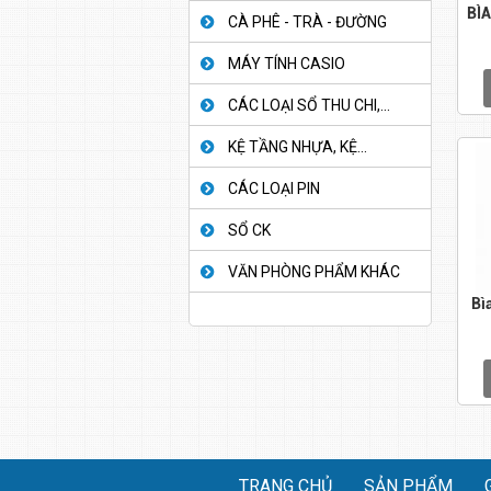
BÌ
CÀ PHÊ - TRÀ - ĐƯỜNG
MÁY TÍNH CASIO
CÁC LOẠI SỔ THU CHI,...
KỆ TẦNG NHỰA, KỆ...
CÁC LOẠI PIN
SỔ CK
VĂN PHÒNG PHẨM KHÁC
Bì
TRANG CHỦ
SẢN PHẨM