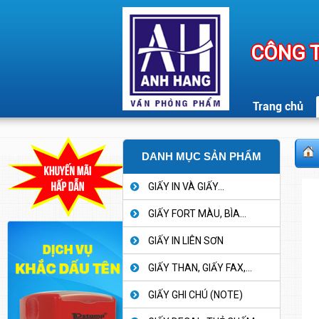
CÔNG T
Trang chủ
DANH MỤC SẢN PHẨM
GIẤY IN VÀ GIẤY...
GIẤY FORT MÀU, BÌA...
GIẤY IN LIÊN SƠN
GIẤY THAN, GIẤY FAX,...
GIẤY GHI CHÚ (NOTE)