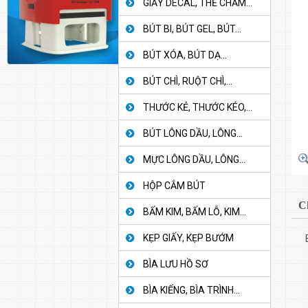
GIẤY DECAL, THẺ CHẤM...
BÚT BI, BÚT GEL, BÚT...
BÚT XÓA, BÚT DẠ...
BÚT CHÌ, RUỘT CHÌ,...
THƯỚC KẺ, THƯỚC KÉO,...
BÚT LÔNG DẦU, LÔNG...
MỰC LÔNG DẦU, LÔNG...
HỘP CẮM BÚT
C
BẤM KIM, BẤM LỖ, KIM...
KẸP GIẤY, KẸP BƯỚM
BÌA LƯU HỒ SƠ
BÌA KIẾNG, BÌA TRÌNH...