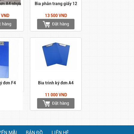
đơn A4 nhựa
Bìa phân trang giấy 12
0 VND
13 500 VND
ký đơn F4
Bìa trình ký đơn A4
11 000 VND
YẾN MÃI
BẢN ĐỒ
LIÊN HỆ