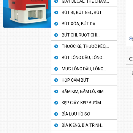
GIẤY DECAL, THẺ CHẤM...
BÚT BI, BÚT GEL, BÚT...
BÚT XÓA, BÚT DẠ...
BÚT CHÌ, RUỘT CHÌ,...
THƯỚC KẺ, THƯỚC KÉO,...
BÚT LÔNG DẦU, LÔNG...
C
MỰC LÔNG DẦU, LÔNG...
HỘP CẮM BÚT
BẤM KIM, BẤM LỖ, KIM...
KẸP GIẤY, KẸP BƯỚM
BÌA LƯU HỒ SƠ
BÌA KIẾNG, BÌA TRÌNH...