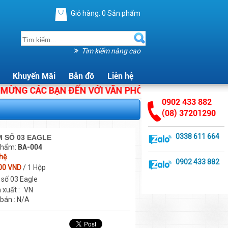
Giỏ hàng:
0
Sản phẩm
Tìm kiếm nâng cao
Khuyến Mãi
Bản đồ
Liên hệ
G CÁC BẠN ĐẾN VỚI VĂN PHÒNG PHẨM ÁNH HẰNG. CHÚ
0902 433 882
(08) 37201290
0338 611 664
M SỐ 03 EAGLE
phẩm:
BA-004
 hệ
0902 433 882
00 VND
/ 1 Hộp
số 03 Eagle
 xuất :
VN
 bán : N/A