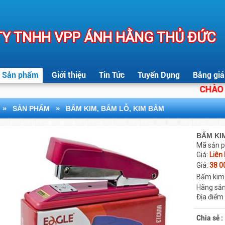
Y TNHH VPP ÁNH HẰNG THỦ ĐỨC
Sản phẩm
Giới thiệu
Tin Tức
Tuyển Dụng
Bảng giá
CHÀO MỪN
»
»
SẢN PHẨM
BẤM KIM, BẤM LỖ, KIM BẤM
BẤM KI
Mã sản 
Giá:
Liên
Giá:
38 0
Bấm kim 
Hãng sản
Địa điểm
Chia sẻ :