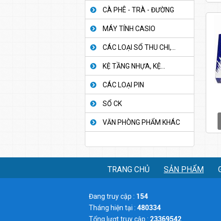
CÀ PHÊ - TRÀ - ĐƯỜNG
MÁY TÍNH CASIO
CÁC LOẠI SỔ THU CHI,...
KỆ TẦNG NHỰA, KỆ...
CÁC LOẠI PIN
SỔ CK
VĂN PHÒNG PHẨM KHÁC
TRANG CHỦ
SẢN PHẨM
Đang truy cập :
154
Tháng hiện tại :
480334
Tổng lượt truy cập :
23369542