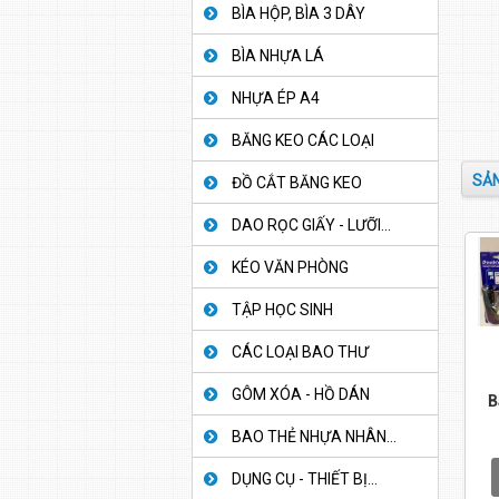
BÌA HỘP, BÌA 3 DÂY
BÌA NHỰA LÁ
NHỰA ÉP A4
BĂNG KEO CÁC LOẠI
SẢN
ĐỒ CẮT BĂNG KEO
DAO RỌC GIẤY - LƯỠI...
KÉO VĂN PHÒNG
TẬP HỌC SINH
CÁC LOẠI BAO THƯ
GÔM XÓA - HỒ DÁN
B
BAO THẺ NHỰA NHÂN...
DỤNG CỤ - THIẾT BỊ...