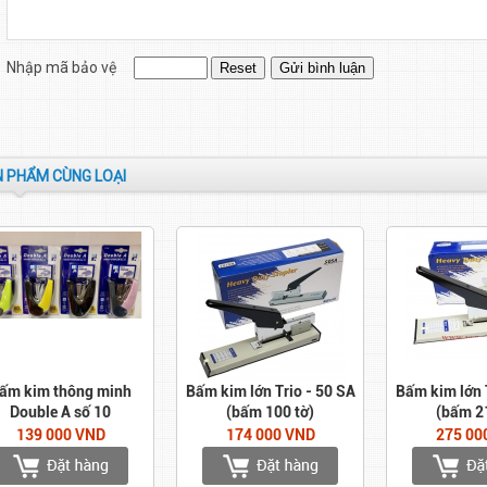
Nhập mã bảo vệ
 PHẨM CÙNG LOẠI
ấm kim thông minh
Bấm kim lớn Trio - 50 SA
Bấm kim lớn T
Double A số 10
(bấm 100 tờ)
(bấm 2
139 000 VND
174 000 VND
275 00