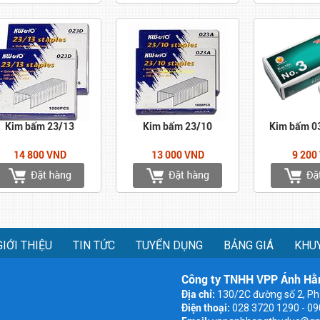
Kim bấm 23/13
Kim bấm 23/10
Kim bấm 03
14 800 VND
13 000 VND
9 200
GIỚI THIỆU
TIN TỨC
TUYỂN DỤNG
BẢNG GIÁ
KHU
Công ty TNHH VPP Ánh Hằ
Địa chỉ:
130/2C đường số 2, Ph
Điện thoại:
028 3720 1290 - 0