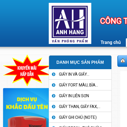
CÔNG T
Trang chủ
DANH MỤC SẢN PHẨM
GIẤY IN VÀ GIẤY...
GIẤY FORT MÀU, BÌA...
GIẤY IN LIÊN SƠN
GIẤY THAN, GIẤY FAX,...
GIẤY GHI CHÚ (NOTE)