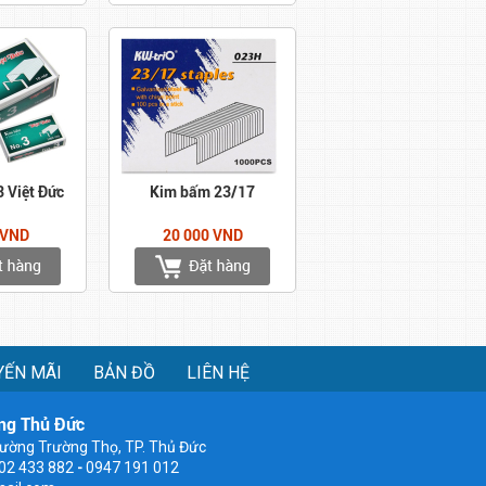
 Việt Đức
Kim bấm 23/17
 VND
20 000 VND
YẾN MÃI
BẢN ĐỒ
LIÊN HỆ
ng Thủ Đức
ường Trường Thọ, TP. Thủ Đức
902 433 882
-
0947 191 012