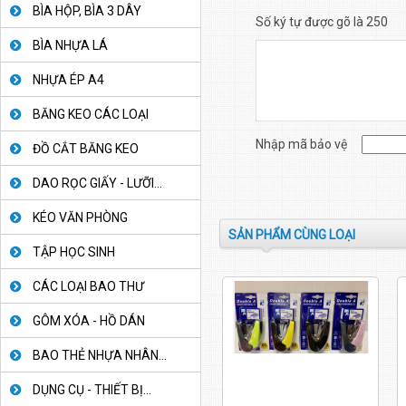
BÌA HỘP, BÌA 3 DÂY
Số ký tự được gõ là 250
BÌA NHỰA LÁ
NHỰA ÉP A4
BĂNG KEO CÁC LOẠI
Nhập mã bảo vệ
ĐỒ CẮT BĂNG KEO
DAO RỌC GIẤY - LƯỠI...
KÉO VĂN PHÒNG
SẢN PHẨM CÙNG LOẠI
TẬP HỌC SINH
CÁC LOẠI BAO THƯ
GÔM XÓA - HỒ DÁN
BAO THẺ NHỰA NHÂN...
DỤNG CỤ - THIẾT BỊ...