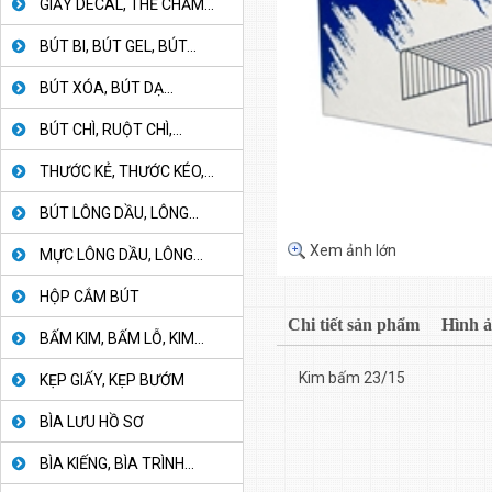
GIẤY DECAL, THẺ CHẤM...
BÚT BI, BÚT GEL, BÚT...
BÚT XÓA, BÚT DẠ...
BÚT CHÌ, RUỘT CHÌ,...
THƯỚC KẺ, THƯỚC KÉO,...
BÚT LÔNG DẦU, LÔNG...
Xem ảnh lớn
MỰC LÔNG DẦU, LÔNG...
HỘP CẮM BÚT
Chi tiết sản phẩm
Hình 
BẤM KIM, BẤM LỖ, KIM...
Kim bấm 23/15
KẸP GIẤY, KẸP BƯỚM
BÌA LƯU HỒ SƠ
BÌA KIẾNG, BÌA TRÌNH...