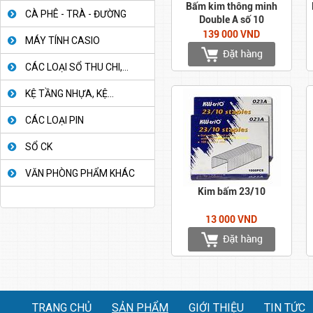
Bấm kim thông minh
CÀ PHÊ - TRÀ - ĐƯỜNG
Double A số 10
139 000 VND
MÁY TÍNH CASIO
CÁC LOẠI SỔ THU CHI,...
KỆ TẦNG NHỰA, KỆ...
CÁC LOẠI PIN
SỔ CK
VĂN PHÒNG PHẨM KHÁC
Kim bấm 23/10
13 000 VND
TRANG CHỦ
SẢN PHẨM
GIỚI THIỆU
TIN TỨC