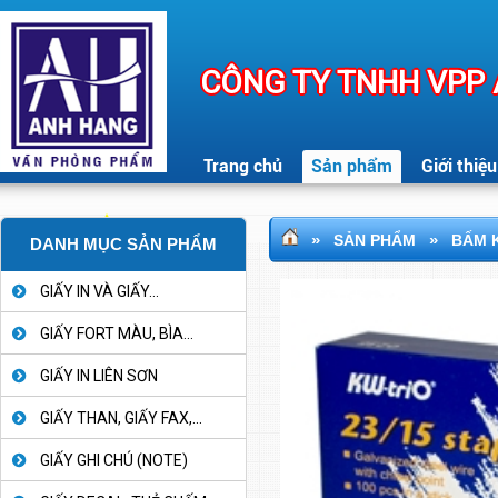
CÔNG TY TNHH VPP
Trang chủ
Sản phẩm
Giới thiệu
»
»
SẢN PHẨM
BẤM K
DANH MỤC SẢN PHẨM
GIẤY IN VÀ GIẤY...
GIẤY FORT MÀU, BÌA...
GIẤY IN LIÊN SƠN
GIẤY THAN, GIẤY FAX,...
GIẤY GHI CHÚ (NOTE)