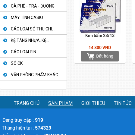
CÀ PHÊ - TRÀ - ĐƯỜNG
MÁY TÍNH CASIO
CÁC LOẠI SỔ THU CHI,...
Kim bấm 23/13
KỆ TẦNG NHỰA, KỆ...
14 800 VND
CÁC LOẠI PIN
SỔ CK
VĂN PHÒNG PHẨM KHÁC
TRANG CHỦ
SẢN PHẨM
GIỚI THIỆU
TIN TỨC
Đang truy cập :
919
Tháng hiện tại :
574329