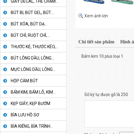
GIẤY DECAL, THẺ CHẤM...
BÚT BI, BÚT GEL, BÚT...
Xem ảnh lớn
BÚT XÓA, BÚT DẠ...
BÚT CHÌ, RUỘT CHÌ,...
Chi tiết sản phẩm
Hình 
THƯỚC KẺ, THƯỚC KÉO,...
Bấm kim 10 plus loại 1
BÚT LÔNG DẦU, LÔNG...
MỰC LÔNG DẦU, LÔNG...
HỘP CẮM BÚT
BẤM KIM, BẤM LỖ, KIM...
Số ký tự được gõ là 250
KẸP GIẤY, KẸP BƯỚM
BÌA LƯU HỒ SƠ
BÌA KIẾNG, BÌA TRÌNH...