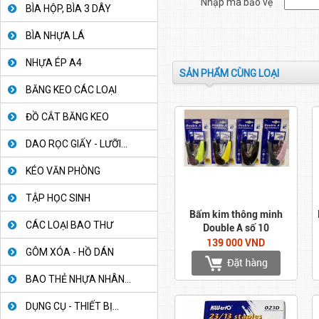
Nhập mã bảo vệ
BÌA HỘP, BÌA 3 DÂY
BÌA NHỰA LÁ
NHỰA ÉP A4
SẢN PHẨM CÙNG LOẠI
BĂNG KEO CÁC LOẠI
ĐỒ CẮT BĂNG KEO
DAO RỌC GIẤY - LƯỠI...
KÉO VĂN PHÒNG
TẬP HỌC SINH
Bấm kim thông minh
CÁC LOẠI BAO THƯ
Double A số 10
139 000 VND
GÔM XÓA - HỒ DÁN
BAO THẺ NHỰA NHÂN...
DỤNG CỤ - THIẾT BỊ...