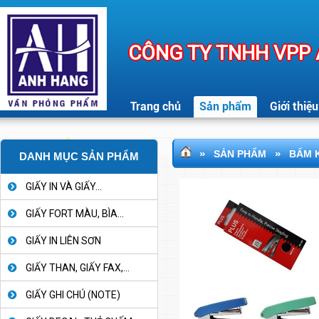
CÔNG TY TNHH VPP
Trang chủ
Sản phẩm
Giới thiệu
»
»
SẢN PHẨM
BẤM K
DANH MỤC SẢN PHẨM
GIẤY IN VÀ GIẤY...
GIẤY FORT MÀU, BÌA...
GIẤY IN LIÊN SƠN
GIẤY THAN, GIẤY FAX,...
GIẤY GHI CHÚ (NOTE)