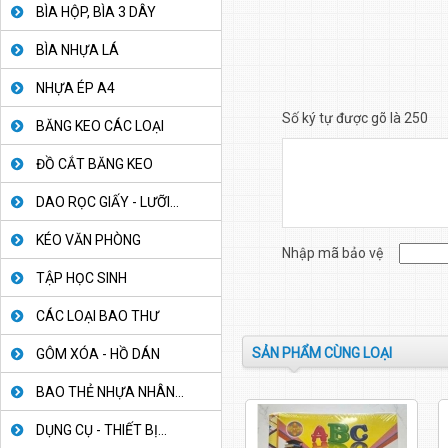
BÌA HỘP, BÌA 3 DÂY
BÌA NHỰA LÁ
NHỰA ÉP A4
Số ký tự được gõ là 250
BĂNG KEO CÁC LOẠI
ĐỒ CẮT BĂNG KEO
DAO RỌC GIẤY - LƯỠI...
KÉO VĂN PHÒNG
Nhập mã bảo vệ
TẬP HỌC SINH
CÁC LOẠI BAO THƯ
SẢN PHẨM CÙNG LOẠI
GÔM XÓA - HỒ DÁN
BAO THẺ NHỰA NHÂN...
DỤNG CỤ - THIẾT BỊ...