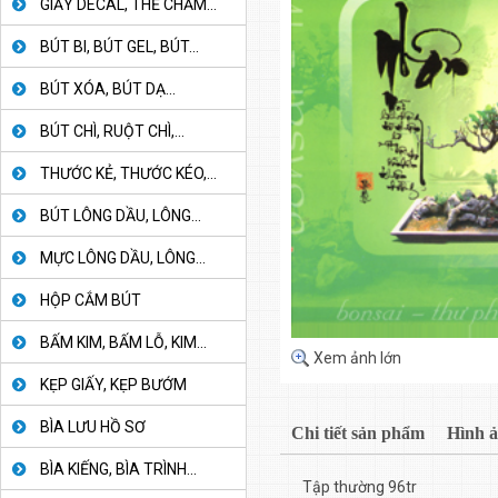
GIẤY DECAL, THẺ CHẤM...
BÚT BI, BÚT GEL, BÚT...
BÚT XÓA, BÚT DẠ...
BÚT CHÌ, RUỘT CHÌ,...
THƯỚC KẺ, THƯỚC KÉO,...
BÚT LÔNG DẦU, LÔNG...
MỰC LÔNG DẦU, LÔNG...
HỘP CẮM BÚT
BẤM KIM, BẤM LỖ, KIM...
Xem ảnh lớn
KẸP GIẤY, KẸP BƯỚM
BÌA LƯU HỒ SƠ
Chi tiết sản phẩm
Hình 
BÌA KIẾNG, BÌA TRÌNH...
Tập thường 96tr