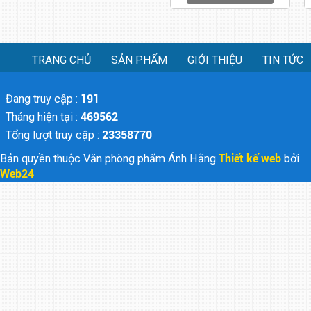
TRANG CHỦ
SẢN PHẨM
GIỚI THIỆU
TIN TỨC
Đang truy cập :
191
Tháng hiện tại :
469562
Tổng lượt truy cập :
23358770
Bản quyền thuộc Văn phòng phẩm Ánh Hằng
Thiết kế web
bởi
Web24