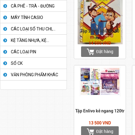
CÀ PHÊ - TRÀ - ĐƯỜNG
MÁY TÍNH CASIO
CÁC LOẠI SỔ THU CHI,...
Tập 200tr ABC ĐL 80
KỆ TẦNG NHỰA, KỆ...
14 500 VND
CÁC LOẠI PIN
SỔ CK
VĂN PHÒNG PHẨM KHÁC
Tập Enlivo kẻ ngang 120tr
13 500 VND