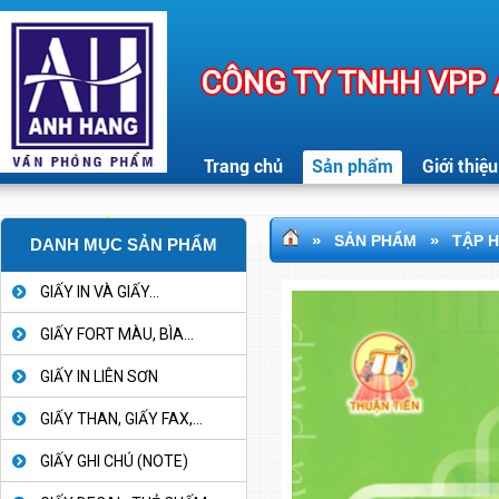
CÔNG TY TNHH VPP
Trang chủ
Sản phẩm
Giới thiệu
»
»
SẢN PHẨM
TẬP 
DANH MỤC SẢN PHẨM
GIẤY IN VÀ GIẤY...
GIẤY FORT MÀU, BÌA...
GIẤY IN LIÊN SƠN
GIẤY THAN, GIẤY FAX,...
GIẤY GHI CHÚ (NOTE)