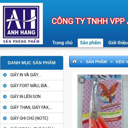
CÔNG TY TNHH VPP
Trang chủ
Sản phẩm
Giới thiệu
»
»
SẢN PHẨM
KÉO 
DANH MỤC SẢN PHẨM
GIẤY IN VÀ GIẤY...
GIẤY FORT MÀU, BÌA...
GIẤY IN LIÊN SƠN
GIẤY THAN, GIẤY FAX,...
GIẤY GHI CHÚ (NOTE)