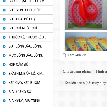
GIẤY DECAL, THẺ CHẤM...
BÚT BI, BÚT GEL, BÚT...
BÚT XÓA, BÚT DẠ...
BÚT CHÌ, RUỘT CHÌ,...
THƯỚC KẺ, THƯỚC KÉO,...
BÚT LÔNG DẦU, LÔNG...
Xem ảnh lớn
MỰC LÔNG DẦU, LÔNG...
HỘP CẮM BÚT
Chi tiết sản phẩm
Hình 
BẤM KIM, BẤM LỖ, KIM...
KẸP GIẤY, KẸP BƯỚM
Kéo lớn con ó (cắt may được
BÌA LƯU HỒ SƠ
BÌA KIẾNG, BÌA TRÌNH...