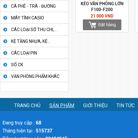
KÉO VĂN PHÒNG LỚN
CÀ PHÊ - TRÀ - ĐƯỜNG
F100-F200
21 000 VND
MÁY TÍNH CASIO
CÁC LOẠI SỔ THU CHI,...
KỆ TẦNG NHỰA, KỆ...
CÁC LOẠI PIN
SỔ CK
VĂN PHÒNG PHẨM KHÁC
TRANG CHỦ
SẢN PHẨM
GIỚI THIỆU
TIN TỨC
Đang truy cập :
68
Tháng hiện tại :
515737