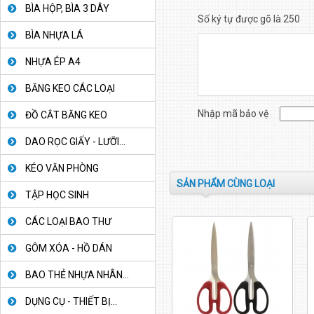
BÌA HỘP, BÌA 3 DÂY
Số ký tự được gõ là 250
BÌA NHỰA LÁ
NHỰA ÉP A4
BĂNG KEO CÁC LOẠI
Nhập mã bảo vệ
ĐỒ CẮT BĂNG KEO
DAO RỌC GIẤY - LƯỠI...
KÉO VĂN PHÒNG
SẢN PHẨM CÙNG LOẠI
TẬP HỌC SINH
CÁC LOẠI BAO THƯ
GÔM XÓA - HỒ DÁN
BAO THẺ NHỰA NHÂN...
DỤNG CỤ - THIẾT BỊ...