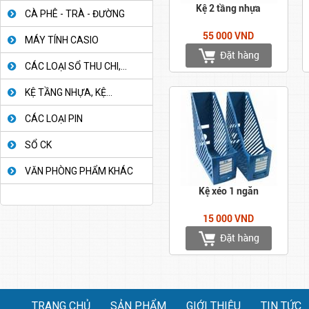
Kệ 2 tầng nhựa
CÀ PHÊ - TRÀ - ĐƯỜNG
55 000 VND
MÁY TÍNH CASIO
CÁC LOẠI SỔ THU CHI,...
KỆ TẦNG NHỰA, KỆ...
CÁC LOẠI PIN
SỔ CK
VĂN PHÒNG PHẨM KHÁC
Kệ xéo 1 ngăn
15 000 VND
TRANG CHỦ
SẢN PHẨM
GIỚI THIỆU
TIN TỨC