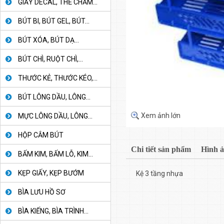
GIẤY DECAL, THẺ CHẤM...
BÚT BI, BÚT GEL, BÚT...
BÚT XÓA, BÚT DẠ...
BÚT CHÌ, RUỘT CHÌ,...
THƯỚC KẺ, THƯỚC KÉO,...
BÚT LÔNG DẦU, LÔNG...
Xem ảnh lớn
MỰC LÔNG DẦU, LÔNG...
HỘP CẮM BÚT
Chi tiết sản phẩm
Hình 
BẤM KIM, BẤM LỖ, KIM...
KẸP GIẤY, KẸP BƯỚM
Kệ 3 tầng nhựa
BÌA LƯU HỒ SƠ
BÌA KIẾNG, BÌA TRÌNH...