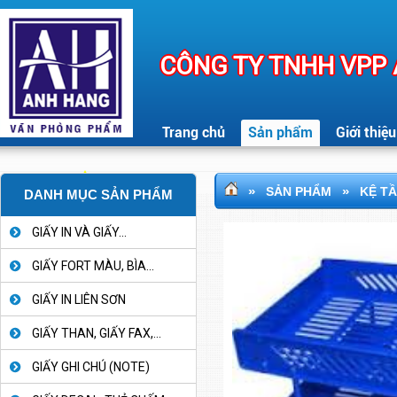
CÔNG TY TNHH VPP
Trang chủ
Sản phẩm
Giới thiệu
»
»
SẢN PHẨM
KỆ TẦ
DANH MỤC SẢN PHẨM
GIẤY IN VÀ GIẤY...
GIẤY FORT MÀU, BÌA...
GIẤY IN LIÊN SƠN
GIẤY THAN, GIẤY FAX,...
GIẤY GHI CHÚ (NOTE)