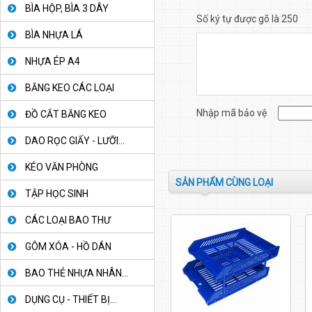
BÌA HỘP, BÌA 3 DÂY
Số ký tự được gõ là 250
BÌA NHỰA LÁ
NHỰA ÉP A4
BĂNG KEO CÁC LOẠI
Nhập mã bảo vệ
ĐỒ CẮT BĂNG KEO
DAO RỌC GIẤY - LƯỠI...
KÉO VĂN PHÒNG
SẢN PHẨM CÙNG LOẠI
TẬP HỌC SINH
CÁC LOẠI BAO THƯ
GÔM XÓA - HỒ DÁN
BAO THẺ NHỰA NHÂN...
DỤNG CỤ - THIẾT BỊ...