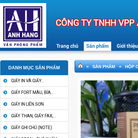
CÔNG TY TNHH VPP
Trang chủ
Sản phẩm
Giới thiệu
»
»
SẢN PHẨM
HỘP 
DANH MỤC SẢN PHẨM
GIẤY IN VÀ GIẤY...
GIẤY FORT MÀU, BÌA...
GIẤY IN LIÊN SƠN
GIẤY THAN, GIẤY FAX,...
GIẤY GHI CHÚ (NOTE)