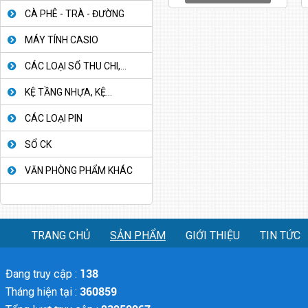
CÀ PHÊ - TRÀ - ĐƯỜNG
MÁY TÍNH CASIO
CÁC LOẠI SỔ THU CHI,...
KỆ TẦNG NHỰA, KỆ...
CÁC LOẠI PIN
SỔ CK
VĂN PHÒNG PHẨM KHÁC
TRANG CHỦ
SẢN PHẨM
GIỚI THIỆU
TIN TỨC
Đang truy cập :
138
Tháng hiện tại :
360859