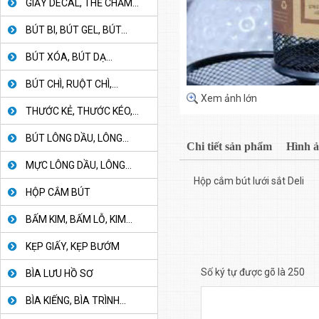
GIẤY DECAL, THẺ CHẤM...
BÚT BI, BÚT GEL, BÚT...
BÚT XÓA, BÚT DẠ...
BÚT CHÌ, RUỘT CHÌ,...
Xem ảnh lớn
THƯỚC KẺ, THƯỚC KÉO,...
BÚT LÔNG DẦU, LÔNG...
Chi tiết sản phẩm
Hình 
MỰC LÔNG DẦU, LÔNG...
Hộp cắm bút lưới sắt Deli
HỘP CẮM BÚT
BẤM KIM, BẤM LỖ, KIM...
KẸP GIẤY, KẸP BƯỚM
Số ký tự được gõ là 250
BÌA LƯU HỒ SƠ
BÌA KIẾNG, BÌA TRÌNH...