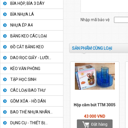
BÌA HỘP, BÌA 3 DÂY
BÌA NHỰA LÁ
Nhập mã bảo vệ
NHỰA ÉP A4
BĂNG KEO CÁC LOẠI
ĐỒ CẮT BĂNG KEO
SẢN PHẨM CÙNG LOẠI
DAO RỌC GIẤY - LƯỠI...
KÉO VĂN PHÒNG
TẬP HỌC SINH
CÁC LOẠI BAO THƯ
GÔM XÓA - HỒ DÁN
Hộp cắm bút TTM 3005
BAO THẺ NHỰA NHÂN...
43 000 VND
DỤNG CỤ - THIẾT BỊ...