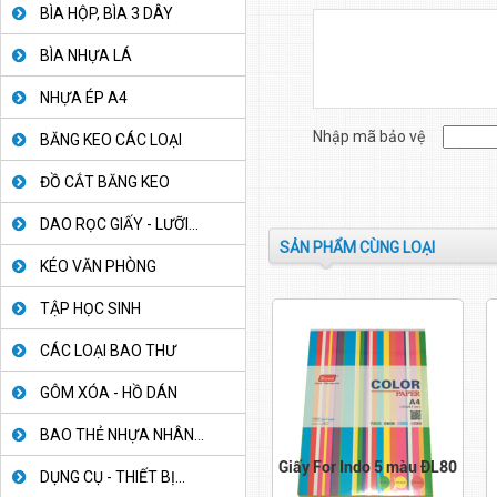
BÌA HỘP, BÌA 3 DÂY
BÌA NHỰA LÁ
NHỰA ÉP A4
Nhập mã bảo vệ
BĂNG KEO CÁC LOẠI
ĐỒ CẮT BĂNG KEO
DAO RỌC GIẤY - LƯỠI...
SẢN PHẨM CÙNG LOẠI
KÉO VĂN PHÒNG
TẬP HỌC SINH
CÁC LOẠI BAO THƯ
GÔM XÓA - HỒ DÁN
BAO THẺ NHỰA NHÂN...
Giấy For Indo 5 màu ĐL80
DỤNG CỤ - THIẾT BỊ...