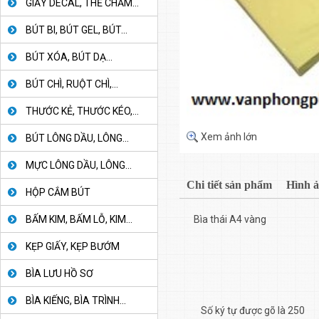
GIẤY DECAL, THẺ CHẤM...
BÚT BI, BÚT GEL, BÚT...
BÚT XÓA, BÚT DẠ...
BÚT CHÌ, RUỘT CHÌ,...
THƯỚC KẺ, THƯỚC KÉO,...
Xem ảnh lớn
BÚT LÔNG DẦU, LÔNG...
MỰC LÔNG DẦU, LÔNG...
Chi tiết sản phẩm
Hình 
HỘP CẮM BÚT
BẤM KIM, BẤM LỖ, KIM...
Bìa thái A4 vàng
KẸP GIẤY, KẸP BƯỚM
BÌA LƯU HỒ SƠ
BÌA KIẾNG, BÌA TRÌNH...
Số ký tự được gõ là 250