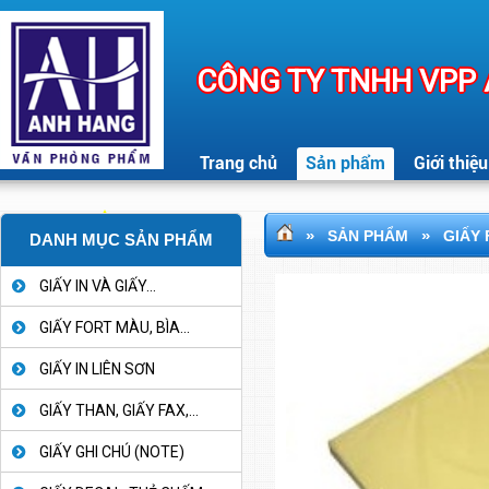
CÔNG TY TNHH VPP
Trang chủ
Sản phẩm
Giới thiệu
»
»
SẢN PHẨM
GIẤY 
DANH MỤC SẢN PHẨM
GIẤY IN VÀ GIẤY...
GIẤY FORT MÀU, BÌA...
GIẤY IN LIÊN SƠN
GIẤY THAN, GIẤY FAX,...
GIẤY GHI CHÚ (NOTE)