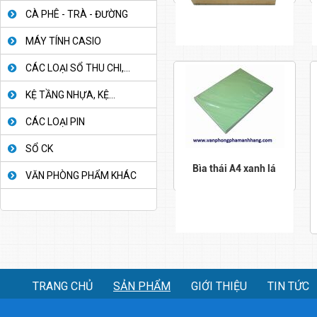
CÀ PHÊ - TRÀ - ĐƯỜNG
MÁY TÍNH CASIO
CÁC LOẠI SỔ THU CHI,...
KỆ TẦNG NHỰA, KỆ...
CÁC LOẠI PIN
SỔ CK
Bìa thái A4 xanh lá
VĂN PHÒNG PHẨM KHÁC
TRANG CHỦ
SẢN PHẨM
GIỚI THIỆU
TIN TỨC