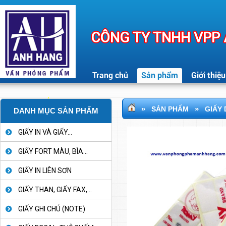
CÔNG TY TNHH VPP
Trang chủ
Sản phẩm
Giới thiệu
»
»
SẢN PHẨM
GIẤY
DANH MỤC SẢN PHẨM
GIẤY IN VÀ GIẤY...
GIẤY FORT MÀU, BÌA...
GIẤY IN LIÊN SƠN
GIẤY THAN, GIẤY FAX,...
GIẤY GHI CHÚ (NOTE)