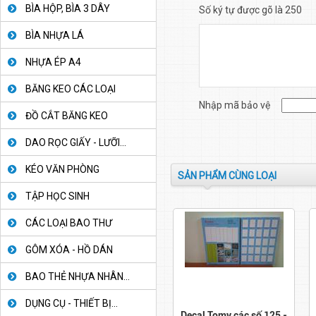
BÌA HỘP, BÌA 3 DÂY
Số ký tự được gõ là 250
BÌA NHỰA LÁ
NHỰA ÉP A4
BĂNG KEO CÁC LOẠI
Nhập mã bảo vệ
ĐỒ CẮT BĂNG KEO
DAO RỌC GIẤY - LƯỠI...
KÉO VĂN PHÒNG
SẢN PHẨM CÙNG LOẠI
TẬP HỌC SINH
CÁC LOẠI BAO THƯ
GÔM XÓA - HỒ DÁN
BAO THẺ NHỰA NHÂN...
DỤNG CỤ - THIẾT BỊ...
Decal Tomy các số 125 -