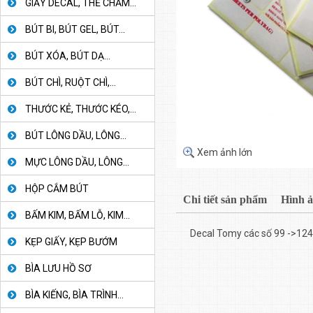
GIẤY DECAL, THẺ CHẤM...
BÚT BI, BÚT GEL, BÚT...
BÚT XÓA, BÚT DẠ...
BÚT CHÌ, RUỘT CHÌ,...
THƯỚC KẺ, THƯỚC KÉO,...
BÚT LÔNG DẦU, LÔNG...
Xem ảnh lớn
MỰC LÔNG DẦU, LÔNG...
HỘP CẮM BÚT
Chi tiết sản phẩm
Hình 
BẤM KIM, BẤM LỖ, KIM...
Decal Tomy các số 99 ->124
KẸP GIẤY, KẸP BƯỚM
BÌA LƯU HỒ SƠ
BÌA KIẾNG, BÌA TRÌNH...