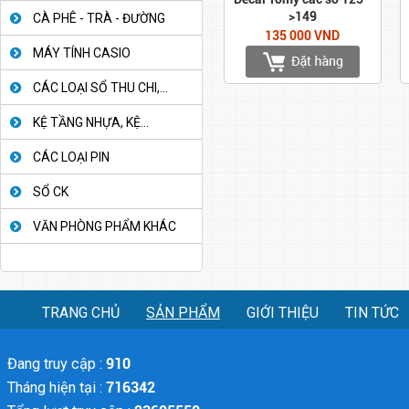
>149
CÀ PHÊ - TRÀ - ĐƯỜNG
135 000 VND
MÁY TÍNH CASIO
CÁC LOẠI SỔ THU CHI,...
KỆ TẦNG NHỰA, KỆ...
CÁC LOẠI PIN
SỔ CK
VĂN PHÒNG PHẨM KHÁC
TRANG CHỦ
SẢN PHẨM
GIỚI THIỆU
TIN TỨC
Đang truy cập :
910
Tháng hiện tại :
716342